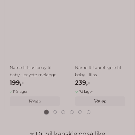
Name It Lias body til
Name It Laurel kjole til
baby - peyote melange
baby - lilas
199,-
239,-
På lager
På lager
Kjøp
Kjøp
⭐ Du vil kanskje også like