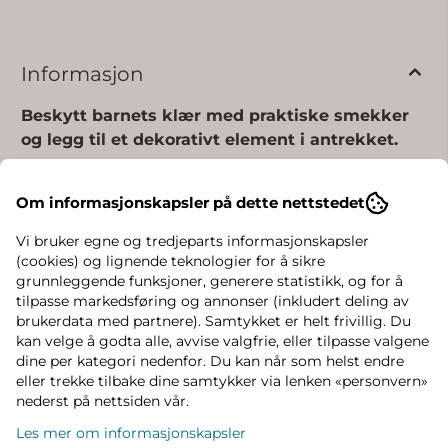
Informasjon
Beskytt barnets klær med praktiske smekker
og legg til et dekorativt element i antrekket.
PRODUKTDETALJER
Om informasjonskapsler på dette nettstedet
Produkttype:
Smekke
Lukking:
Trykknappfeste
Vi bruker egne og tredjeparts informasjonskapsler
Ekstra detaljer:
Broderi
(cookies) og lignende teknologier for å sikre
grunnleggende funksjoner, generere statistikk, og for å
KVALITETSBESKRIVELSE
tilpasse markedsføring og annonser (inkludert deling av
brukerdata med partnere). Samtykket er helt frivillig. Du
Produksjon:
Sirkulærstrikk
kan velge å godta alle, avvise valgfrie, eller tilpasse valgene
Produksjonsdetaljer:
Single jersey
dine per kategori nedenfor. Du kan når som helst endre
Stiltype:
Babyplagg
eller trekke tilbake dine samtykker via lenken «personvern»
Sammensetning:
50 % bomull, 50 %
nederst på nettsiden vår.
polyester
Les mer om informasjonskapsler