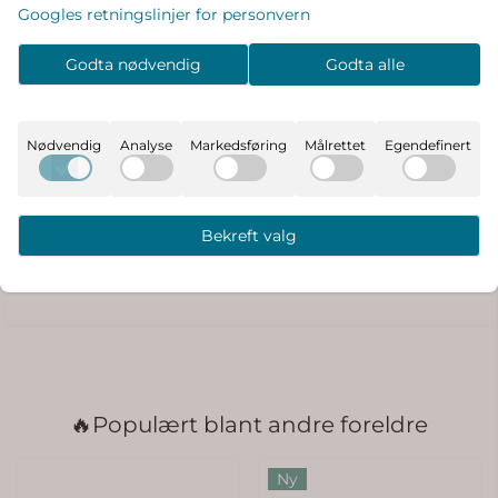
Googles retningslinjer for personvern
BÆREKRAFTSBESKRIVELSE
Hovedmaterialet i dette produktet inneholder
Godta nødvendig
Godta alle
minst 50 % økologisk bomull. Økologisk bomull
dyrkes uten bruk av skadelige kjemikalier, noe
som bidrar til å beskytte naturressurser og
Nødvendig
Analyse
Markedsføring
Målrettet
Egendefinert
biologisk mangfold.
Produsent
Bekreft valg
Produktanmeldelser
🔥Populært blant andre foreldre
Ny