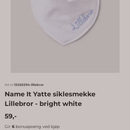
Art.nr:
13265594-lillebror
Name It Yatte siklesmekke
Lillebror - bright white
59,-
Gir
6
bonuspoeng ved kjøp