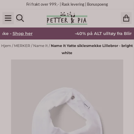
Hopp til innhold
Fri frakt over 999,- | Rask levering | Bonuspoeng
ke -
Shop her
-40% på ALT ulltøy fra Blinke 
Hjem
/
MERKER
/
Name It
/
Name It Yatte siklesmekke Lillebror - bright
white