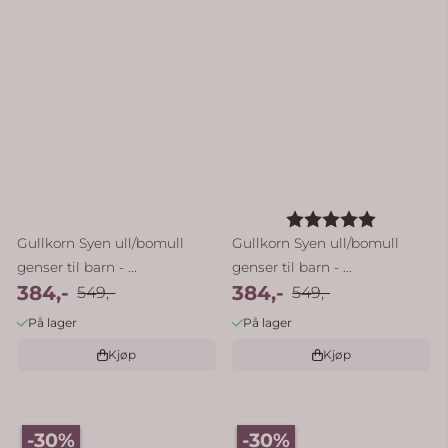
Karakter:
5.0 av 5 
Gullkorn Syen ull/bomull
Gullkorn Syen ull/bomull
genser til barn - ...
genser til barn - ...
384,-
384,-
549,-
549,-
På lager
På lager
Kjøp
Kjøp
-30%
-30%