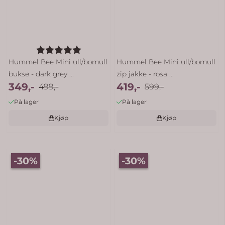
Karakter:
5.0 av 5 mulige
Hummel Bee Mini ull/bomull
Hummel Bee Mini ull/bomull
bukse - dark grey ...
zip jakke - rosa ...
349,-
419,-
499,-
599,-
På lager
På lager
Kjøp
Kjøp
-30%
-30%