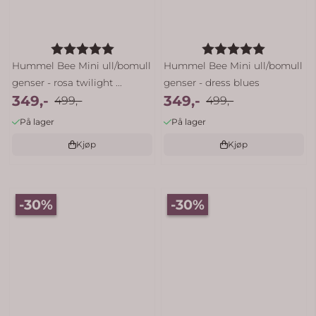
Karakter:
5.0 av 5 mulige
Karakter:
5.0 av 5 
Hummel Bee Mini ull/bomull
Hummel Bee Mini ull/bomull
genser - rosa twilight ...
genser - dress blues
349,-
349,-
499,-
499,-
På lager
På lager
Kjøp
Kjøp
-30%
-30%