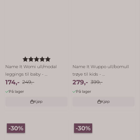
Karakter:
5.0 av 5 mulige
Name It Womi ull/modal
Name It Wuppo ull/bomull
leggings til baby - ...
trøye til kids - ...
174,-
279,-
249,-
399,-
På lager
På lager
Kjøp
Kjøp
-30%
-30%