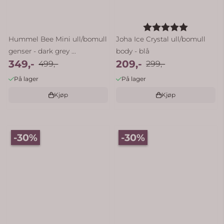
Karakter:
5.0 av 5 
Hummel Bee Mini ull/bomull
Joha Ice Crystal ull/bomull
genser - dark grey ...
body - blå
349,-
209,-
499,-
299,-
På lager
På lager
Kjøp
Kjøp
-30%
-30%