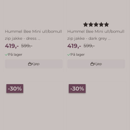
Karakter:
5.0 av 5 
Hummel Bee Mini ull/bomull
Hummel Bee Mini ull/bomull
zip jakke - dress ...
zip jakke - dark grey ...
419,-
419,-
599,-
599,-
På lager
På lager
Kjøp
Kjøp
-30%
-30%