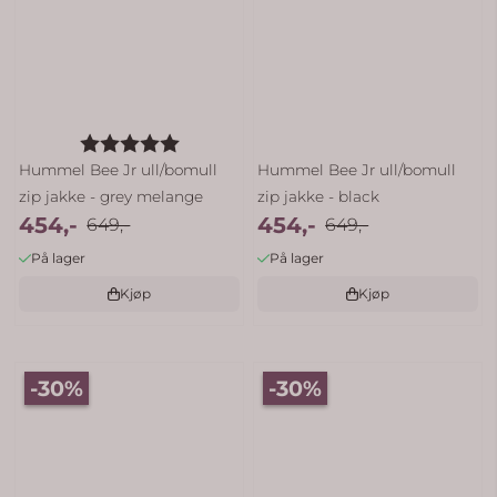
Karakter:
5.0 av 5 mulige
Hummel Bee Jr ull/bomull
Hummel Bee Jr ull/bomull
zip jakke - grey melange
zip jakke - black
454,-
454,-
649,-
649,-
På lager
På lager
Kjøp
Kjøp
-30%
-30%