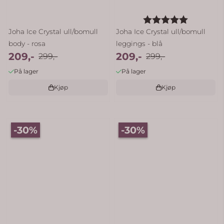
Karakter:
5.0 av 5 
Joha Ice Crystal ull/bomull
Joha Ice Crystal ull/bomull
body - rosa
leggings - blå
209,-
209,-
299,-
299,-
På lager
På lager
Kjøp
Kjøp
-30%
-30%