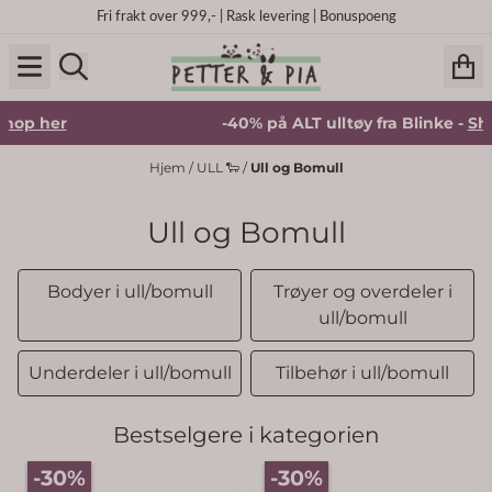
Hopp til innhold
Fri frakt over 999,- | Rask levering | Bonuspoeng
-40% på ALT ulltøy fra Blinke -
Shop her
Hjem
/
ULL 🐑
/
Ull og Bomull
Ull og Bomull
Bodyer i ull/bomull
Trøyer og overdeler i
ull/bomull
Underdeler i ull/bomull
Tilbehør i ull/bomull
Bestselgere i kategorien
-30%
-30%