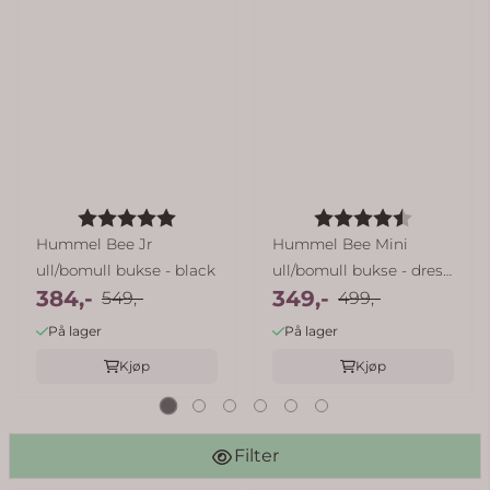
Karakter:
5.0 av 5 mulige
Karakter:
4.8 av 5
Hummel Bee Jr
Hummel Bee Mini
ull/bomull bukse - black
ull/bomull bukse - dress
384,-
349,-
549,-
blues
499,-
På lager
På lager
Kjøp
Kjøp
Filter