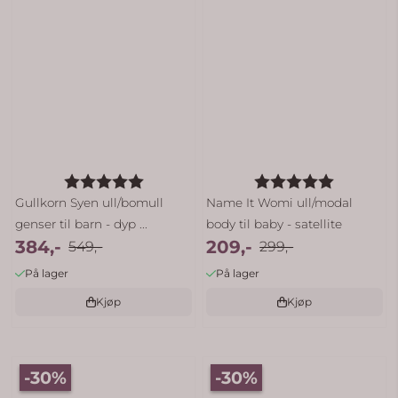
Karakter:
5.0 av 5 mulige
Karakter:
5.0 av 5 
Gullkorn Syen ull/bomull
Name It Womi ull/modal
genser til barn - dyp ...
body til baby - satellite
384,-
209,-
549,-
299,-
På lager
På lager
Kjøp
Kjøp
-30%
-30%