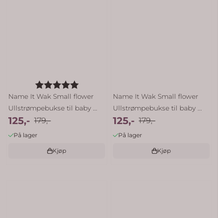
Karakter:
5.0 av 5 mulige
Name It Wak Small flower
Name It Wak Small flower
Ullstrømpebukse til baby ...
Ullstrømpebukse til baby ...
125,-
125,-
179,-
179,-
På lager
På lager
Kjøp
Kjøp