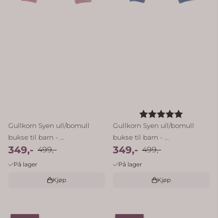
Karakter:
5.0 av 5 
Gullkorn Syen ull/bomull
Gullkorn Syen ull/bomull
bukse til barn - ...
bukse til barn - ...
349,-
349,-
499,-
499,-
På lager
På lager
Kjøp
Kjøp