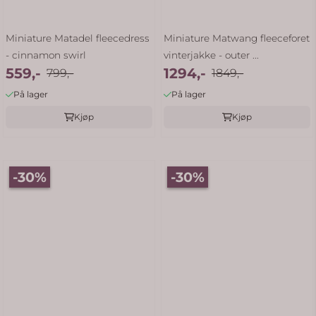
Miniature Matadel fleecedress
Miniature Matwang fleeceforet
- cinnamon swirl
vinterjakke - outer ...
559,-
1294,-
799,-
1849,-
På lager
På lager
Kjøp
Kjøp
-30%
-30%