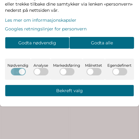
eller trekke tilbake dine samtykker via lenken «personvern»
nederst på nettsiden vår.
Les mer om informasjonskapsler
Googles retningslinjer for personvern
Miniature Matboje beanie -
Miniature Matboje beanie -
Godta nødvendig
Godta alle
rose smoke
ombre blue
258,-
258,-
369,-
369,-
På lager
På lager
Nødvendig
Analyse
Markedsføring
Målrettet
Egendefinert
Kjøp
Kjøp
Bekreft valg
-30%
-30%