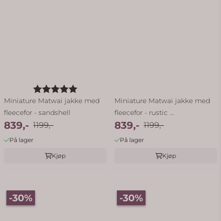
Karakter:
5.0 av 5 mulige
Miniature Matwai jakke med
Miniature Matwai jakke med
fleecefor - sandshell
fleecefor - rustic ...
839,-
839,-
1199,-
1199,-
På lager
På lager
Kjøp
Kjøp
-30%
-30%