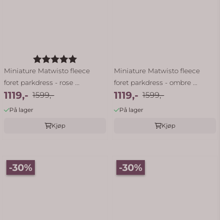
Karakter:
5.0 av 5 mulige
Miniature Matwisto fleece
Miniature Matwisto fleece
foret parkdress - rose ...
foret parkdress - ombre ...
1119,-
1119,-
1599,-
1599,-
På lager
På lager
Kjøp
Kjøp
-30%
-30%