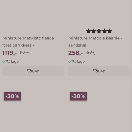
Karakter:
5.0 av 5
Miniature Matwisto fleece
Miniature Matboje beanie -
foret parkdress - ...
sandshell
1119,-
258,-
1599,-
369,-
På lager
På lager
Kjøp
Kjøp
-30%
-30%