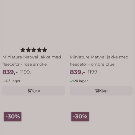
Karakter:
5.0 av 5 mulige
Miniature Matwai jakke med
Miniature Matwai jakke med
fleecefor - rose smoke
fleecefor - ombre blue
839,-
839,-
1199,-
1199,-
På lager
På lager
Kjøp
Kjøp
-30%
-30%