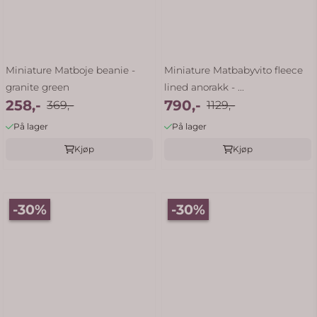
Miniature Matboje beanie -
Miniature Matbabyvito fleece
granite green
lined anorakk - ...
258,-
790,-
369,-
1129,-
På lager
På lager
Kjøp
Kjøp
-30%
-30%