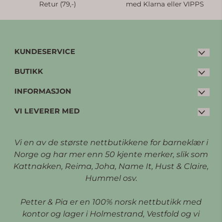
Retur (79,-)
med Klarna eller VIPPS
KUNDESERVICE
BUTIKK
E-post:
post@petterpia.no
Tlf: 33 20 00 60 (man-fre: 08:30 - 15:00)
INFORMASJON
Kjøpsvilkår
Kleivbrottet 3
VI LEVERER MED
Personvern
Bytte og retur
3086 Holmestrand
Opprett konto
Kontakt oss (FAQ)
Vi en av de største nettbutikkene for barneklær i
Logg inn
Om oss
Norge og har mer enn 50 kjente merker, slik som
Kattnakken, Reima, Joha, Name It, Hust & Claire,
Kundeklubb
Hummel osv.
Petter & Pia er en 100% norsk nettbutikk med
kontor og lager i Holmestrand, Vestfold og vi