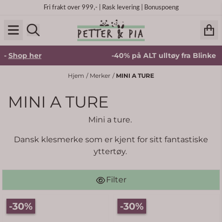
Hopp til innhold
Fri frakt over 999,- | Rask levering | Bonuspoeng
 her
-40% på ALT ulltøy fra Blinke -
Shop 
Hjem
/
Merker
/
MINI A TURE
MINI A TURE
Mini a ture.
Dansk klesmerke som er kjent for sitt fantastiske
yttertøy.
Filter
-30%
-30%