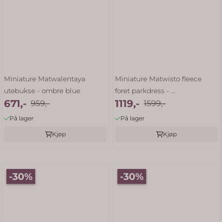
Miniature Matwalentaya
Miniature Matwisto fleece
utebukse - ombre blue
foret parkdress - ...
671,-
1119,-
959,-
1599,-
På lager
På lager
Kjøp
Kjøp
-30%
-30%