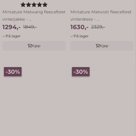
Karakter:
5.0 av 5 mulige
Miniature Matwang fleeceforet
Miniature Matwisti fleeceforet
vinterjakke - ...
vinterdress - ...
1294,-
1630,-
1849,-
2329,-
På lager
På lager
Kjøp
Kjøp
-30%
-30%