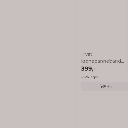
Kivat
kronepannebånd
krone - mørk rosa
399,-
På lager
Kjøp