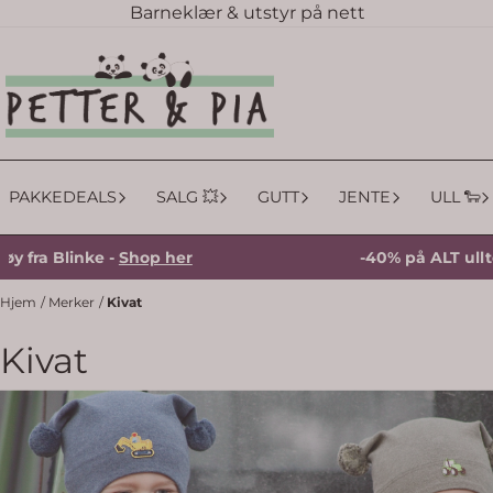
Barneklær & utstyr på nett
Hopp til innhold
PAKKEDEALS
SALG 💥
GUTT
JENTE
ULL 🐑
linke -
Shop her
-40% på ALT ulltøy fra B
Hjem
/
Merker
/
Kivat
Kivat