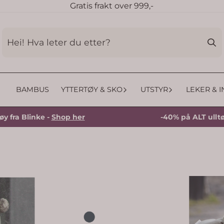
Gratis frakt over 999,-
BAMBUS
YTTERTØY & SKO
UTSTYR
LEKER & 
linke -
Shop her
-40% på ALT ulltøy fra Bl