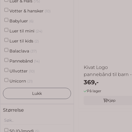
Luer & Hals
(75)
Votter & hansker
(10)
Babyluer
(6)
Luer til mini
(24)
Luer til kids
(2)
Balaclava
(37)
Pannebånd
(14)
Kivat Logo
Ullvotter
(10)
pannebånd til barn -
Unicorn
off white
369,-
(21)
På lager
Lukk
Kjøp
Størrelse
50 (0-1mnd)
(5)