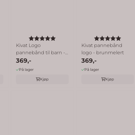
 av 5 mulige
Karakter:
5.0 av 5 mulige
Karakter:
5.0 a
Kivat Logo
Kivat pannebånd
pannebånd til barn -
logo - brunmelert
sandmelert
369,-
369,-
På lager
På lager
Kjøp
Kjøp