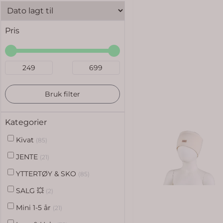
Pris
Bruk filter
Kategorier
Kivat
(85)
JENTE
(21)
YTTERTØY & SKO
(85)
SALG 💥
(2)
Mini 1-5 år
(21)