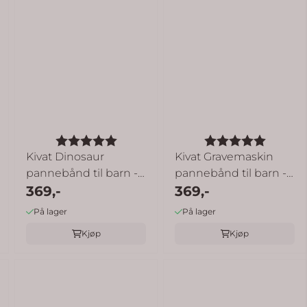
v 5 mulige
Karakter:
5.0 av 5 mulige
Karakter:
5.0 av 
Kivat Dinosaur
Kivat Gravemaskin
pannebånd til barn -
pannebånd til barn -
jeansblå
369,-
brunmelert
369,-
På lager
På lager
Kjøp
Kjøp