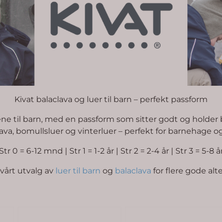
Kivat balaclava og luer til barn – perfekt passform
uene til barn, med en passform som sitter godt og hold
lava, bomullsluer og vinterluer – perfekt for barnehage og
Str 0 = 6-12 mnd | Str 1 = 1-2 år | Str 2 = 2-4 år | Str 3 = 5-8 å
vårt utvalg av
luer til barn
og
balaclava
for flere gode alte