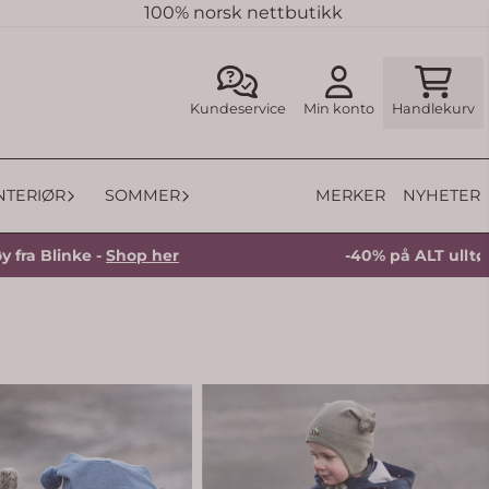
100% norsk nettbutikk
Kundeservice
Min konto
Handlekurv
MERKER
NYHETER
INTERIØR
SOMMER
inke -
Shop her
-40% på ALT ulltøy fra Bli