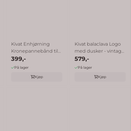
v 5 mulige
Kivat Enhjørning
Kivat balaclava Logo
Kronepannebånd til
med dusker - vintage
399,-
barn - ...
rosa
579,-
På lager
På lager
Kjøp
Kjøp