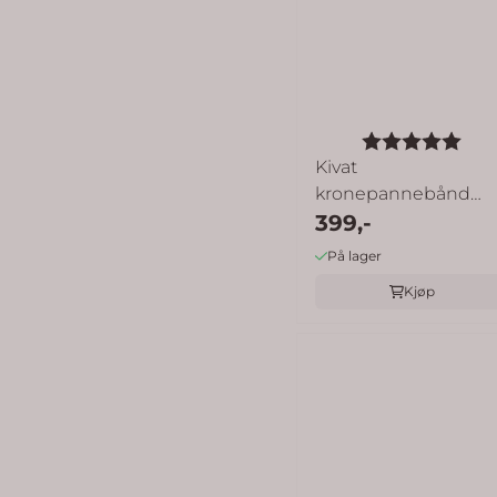
Karakter:
5.0
Kivat
kronepannebånd
enhjørning -
399,-
mørkrosa
På lager
Kjøp