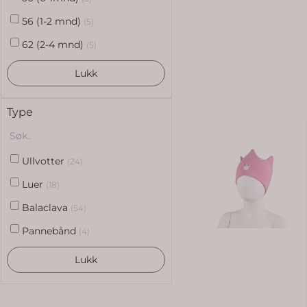
56 (1-2 mnd)
(5)
62 (2-4 mnd)
(5)
Lukk
Type
Ullvotter
(24)
Luer
(18)
Balaclava
(54)
Pannebånd
(4)
Lukk