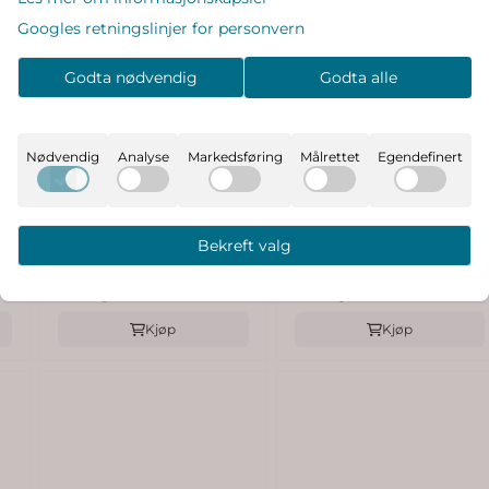
Googles retningslinjer for personvern
Godta nødvendig
Godta alle
Nødvendig
Analyse
Markedsføring
Målrettet
Egendefinert
Karakter:
5.0 av 5 mulige
Kivat
Kivat
kronepannebånd
kronepannebånd
Bekreft valg
krone - vintage rosa
399,-
sommerfugl - hvit
399,-
På lager
På lager
Kjøp
Kjøp