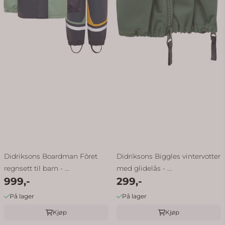
Didriksons Boardman Fôret
Didriksons Biggles vintervotter
regnsett til barn - ...
med glidelås - ...
999,-
299,-
På lager
På lager
Kjøp
Kjøp