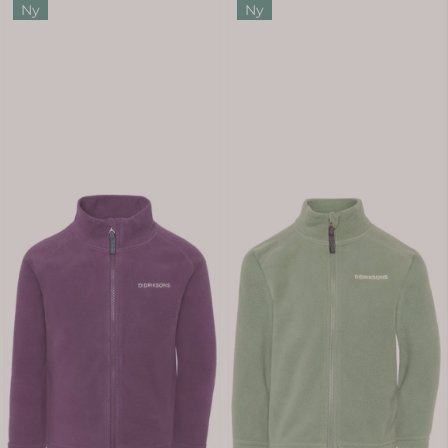
Ny
Ny