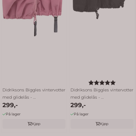
Karakter:
5.0 av 5
Didriksons Biggles vintervotter
Didriksons Biggles vintervotter
med glidelås - ...
med glidelås - ...
299,-
299,-
På lager
På lager
Kjøp
Kjøp