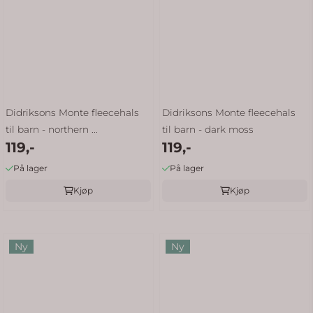
Didriksons Monte fleecehals
Didriksons Monte fleecehals
til barn - northern ...
til barn - dark moss
119,-
119,-
På lager
På lager
Kjøp
Kjøp
Ny
Ny