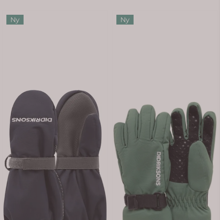
Ny
Ny