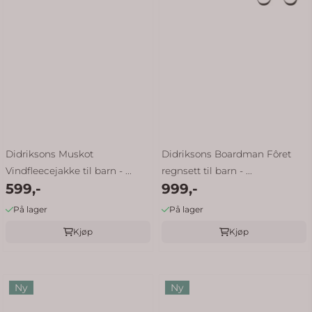
Didriksons Muskot
Didriksons Boardman Fôret
Vindfleecejakke til barn - ...
regnsett til barn - ...
599,-
999,-
På lager
På lager
Kjøp
Kjøp
Ny
Ny