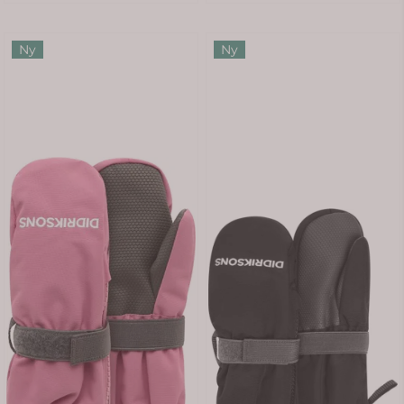
Ny
Ny