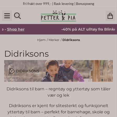
Hopp til innhold
Fri frakt over 999,- | Rask levering | Bonuspoeng
-40% på ALT ulltøy fra Blinke -
Shop her
Hjem
/
Merker
/
Didriksons
Didriksons
Didriksons til barn – regntøy og yttertøy som tåler
vær og lek
Didriksons er kjent for slitesterkt og funksjonelt
yttertøy til barn – perfekt for barnehage, skole og