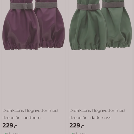
Didriksons Regnvotter med
Didriksons Regnvotter med
fleecefôr - northern ...
fleecefôr - dark moss
229,-
229,-