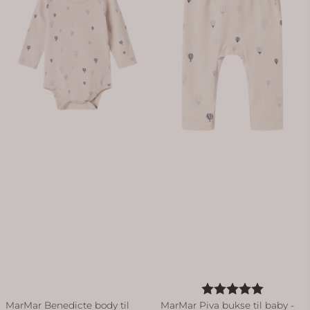
Karakter:
5.0 av 5
MarMar Benedicte body til
MarMar Piva bukse til baby -