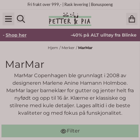
Hopp til innhold
Fri frakt over 999,- | Rask levering | Bonuspoeng
her
-40% på ALT ulltøy fra Blinke -
Shop he
Hjem
/
Merker
/
MarMar
MarMar
MarMar Copenhagen ble grunnlagt i 2008 av
designeren Marlene Anine Hamann Holmboe.
MarMar lager barneklær for gutter og jenter helt fra
nyfødt og opp til 16 år. Klærne er klassiske og
stilrene med kule detaljer. Lages alltid i de beste
kvaliteter og med fokus på funskjonalitet.
Filter