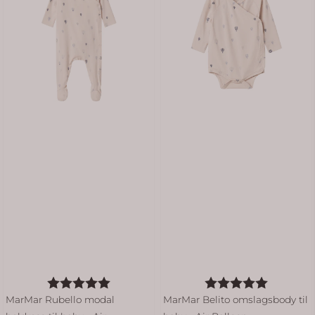
Karakter:
5.0 av 5 mulige
Karakter:
5.0 av 5
MarMar Rubello modal
MarMar Belito omslagsbody til