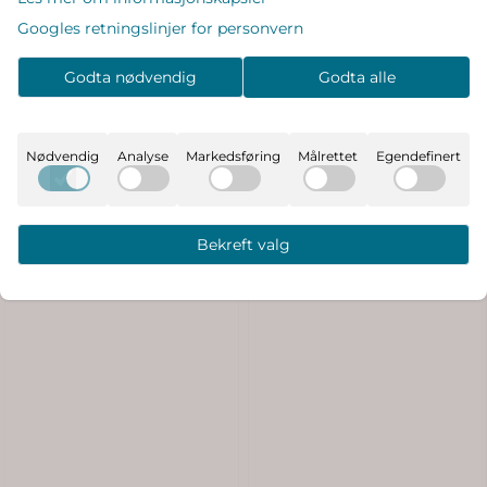
Googles retningslinjer for personvern
MarMar Alida Babyteppe -
Marmar Aiko lue til baby -
Godta nødvendig
Godta alle
Mini Flower
Trains
419,-
219,-
Nødvendig
Analyse
Markedsføring
Målrettet
Egendefinert
På lager
På lager
Kjøp
Kjøp
Bekreft valg