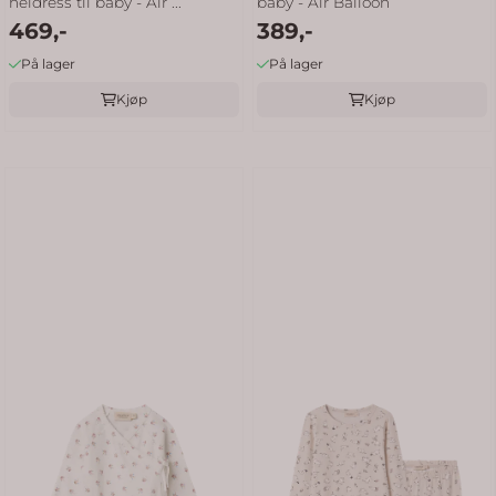
heldress til baby - Air ...
baby - Air Balloon
469,-
389,-
På lager
På lager
Kjøp
Kjøp