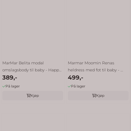
MarMar Belita modal
Marmar Moomin Renas
omslagsbody til baby - Happy
heldress med fot til baby - ...
389,-
499,-
...
På lager
På lager
Kjøp
Kjøp