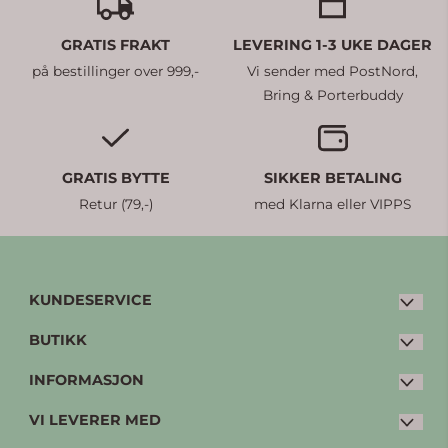
GRATIS FRAKT
LEVERING 1-3 UKE DAGER
på bestillinger over 999,-
Vi sender med PostNord,
Bring & Porterbuddy
GRATIS BYTTE
SIKKER BETALING
Retur (79,-)
med Klarna eller VIPPS
KUNDESERVICE
BUTIKK
E-post:
post@petterpia.no
Tlf: 33 20 00 60 (man-fre: 08:30 - 15:00)
INFORMASJON
Kjøpsvilkår
Kleivbrottet 3
VI LEVERER MED
Personvern
Bytte og retur
3086 Holmestrand