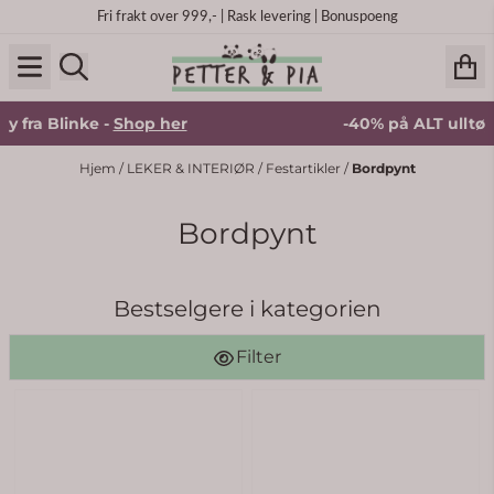
Hopp til innhold
Fri frakt over 999,- | Rask levering | Bonuspoeng
 fra Blinke -
Shop her
-40% på ALT ulltøy f
Hjem
/
LEKER & INTERIØR
/
Festartikler
/
Bordpynt
Bordpynt
Bestselgere i kategorien
Filter