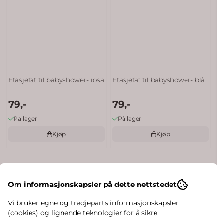
Etasjefat til babyshower- rosa
Etasjefat til babyshower- blå
79,-
79,-
På lager
På lager
Kjøp
Kjøp
Om informasjonskapsler på dette nettstedet
Vi bruker egne og tredjeparts informasjonskapsler
(cookies) og lignende teknologier for å sikre