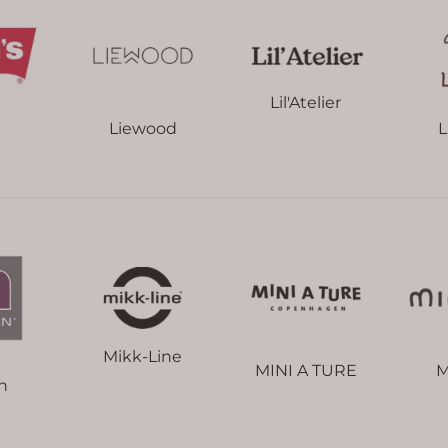
Lil'Atelier
Liewood
L
Mikk-Line
MINI A TURE
M
n