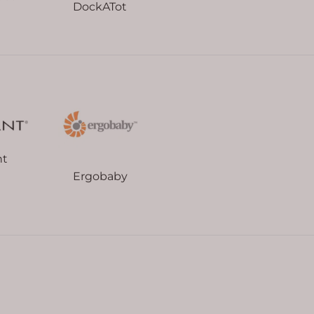
DockATot
nt
Ergobaby