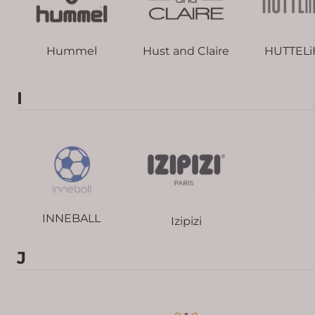
Hummel
Hust and Claire
HUTTEL
I
INNEBALL
Izipizi
J