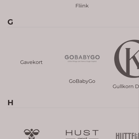
Fliink
G
Gavekort
GoBabyGo
Gullkorn 
H