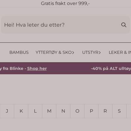
Gratis frakt over 999,-
BAMBUS
YTTERTØY & SKO
UTSTYR
LEKER & 
Blinke -
Shop her
-40% på ALT ulltøy fra B
J
K
L
M
N
O
P
R
S