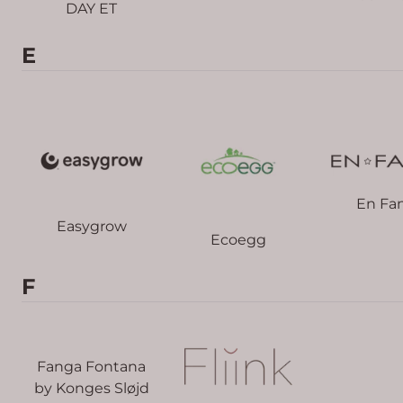
DAY ET
E
En Fa
Easygrow
Ecoegg
F
Fanga Fontana
by Konges Sløjd