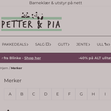
Barneklær & utstyr på nett
Hopp til innhold
PAKKEDEALS
SALG 💥
GUTT
JENTE
ULL 🐑
Blinke -
Shop her
-40% på ALT ulltøy fra 
Hjem
/
Merker
Merker
A
B
C
D
E
F
G
H
I