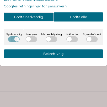
Googles retningslinjer for personvern
Godta nødvendig
Godta alle
iHUT
Huxbaby
Nødvendig
Analyse
Markedsføring
Målrettet
Egendefinert
Bekreft valg