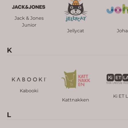
Jack & Jones
Junior
Jellycat
Joha
K
Kabooki
Ki ET 
Kattnakken
L