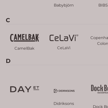
Babybjörn
BIBS
C
Copenh
Color
CeLaVi
CamelBak
D
Didriksons
Dock B