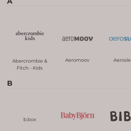
A
Aeromoov
Aerosl
Abercrombie &
Fitch - Kids
B
b.box