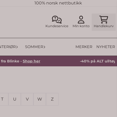
100% norsk nettbutikk
Kundeservice
Min konto
Handlekurv
MERKER
NYHETER
INTERIØR
SOMMER
linke -
Shop her
-40% på ALT ulltøy fra Bl
T
U
V
W
Z