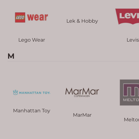
Lek & Hobby
Lego Wear
Levis
M
Manhattan Toy
MarMar
Melto