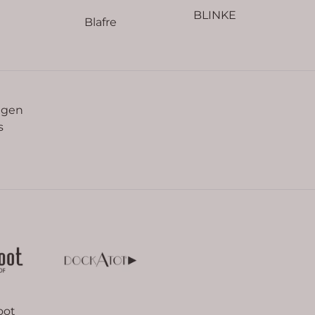
BLINKE
Blafre
agen
s
oot