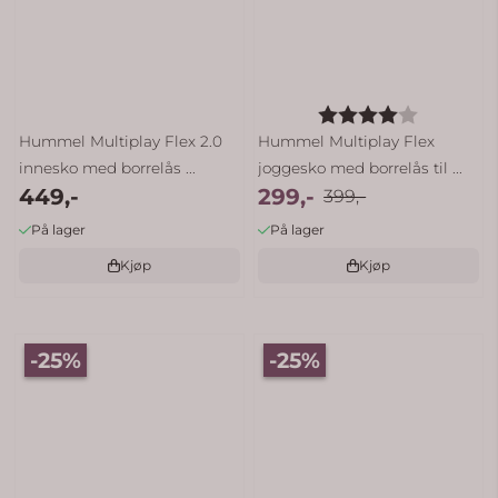
Karakter:
4.0 av 5
Hummel Multiplay Flex 2.0
Hummel Multiplay Flex
innesko med borrelås ...
joggesko med borrelås til ...
449,-
299,-
399,-
På lager
På lager
Kjøp
Kjøp
-25%
-25%