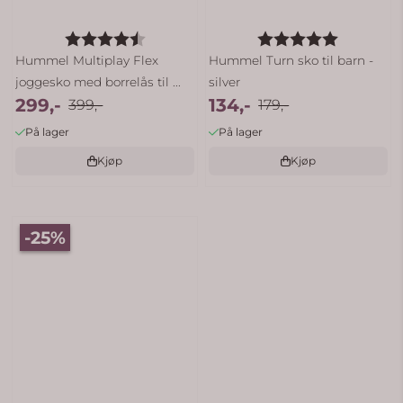
Karakter:
4.8 av 5 mulige
Karakter:
5.0 av 5 
Hummel Multiplay Flex
Hummel Turn sko til barn -
joggesko med borrelås til ...
silver
299,-
134,-
399,-
179,-
På lager
På lager
Kjøp
Kjøp
-25%