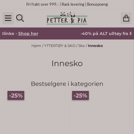
Hopp til innhold
Fri frakt over 999,- | Rask levering | Bonuspoeng
nke -
Shop her
-40% på ALT ulltøy fra Blinke
Hjem
/
YTTERTØY & SKO
/
Sko
/
Innesko
Innesko
Bestselgere i kategorien
-25%
-25%