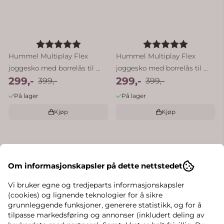
Karakter:
5.0 av 5 mulige
Karakter:
5.0 av 5 
Hummel Multiplay Flex
Hummel Multiplay Flex
joggesko med borrelås til ...
joggesko med borrelås til ...
299,-
299,-
399,-
399,-
På lager
På lager
Kjøp
Kjøp
-25%
Om informasjonskapsler på dette nettstedet
Vi bruker egne og tredjeparts informasjonskapsler
(cookies) og lignende teknologier for å sikre
grunnleggende funksjoner, generere statistikk, og for å
tilpasse markedsføring og annonser (inkludert deling av