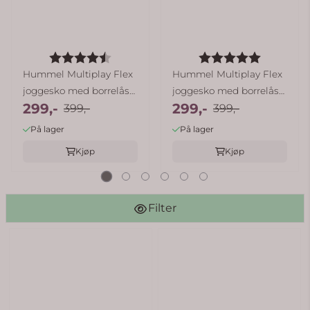
Karakter:
4.8 av 5 mulige
Karakter:
5.0 av 5
Hummel Multiplay Flex
Hummel Multiplay Flex
joggesko med borrelås
joggesko med borrelås
299,-
299,-
til ...
399,-
til ...
399,-
På lager
På lager
Kjøp
Kjøp
Filter