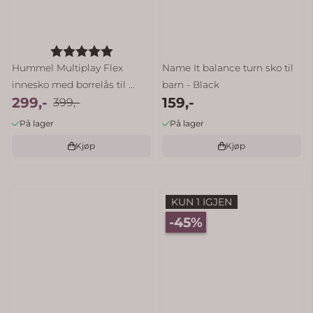
Karakter:
5.0 av 5 mulige
Hummel Multiplay Flex
Name It balance turn sko til
innesko med borrelås til ...
barn - Black
299,-
159,-
399,-
På lager
På lager
Kjøp
Kjøp
KUN 1 IGJEN
-45%