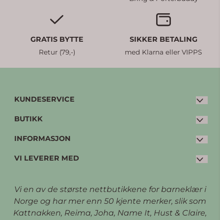
GRATIS BYTTE
SIKKER BETALING
Retur (79,-)
med Klarna eller VIPPS
KUNDESERVICE
BUTIKK
E-post:
post@petterpia.no
Tlf: 33 20 00 60 (man-fre: 08:30 - 15:00)
INFORMASJON
Kjøpsvilkår
Kleivbrottet 3
VI LEVERER MED
Personvern
Bytte og retur
3086 Holmestrand
Opprett konto
Kontakt oss (FAQ)
Vi en av de største nettbutikkene for barneklær i
Logg inn
Om oss
Norge og har mer enn 50 kjente merker, slik som
Kattnakken, Reima, Joha, Name It, Hust & Claire,
Kundeklubb