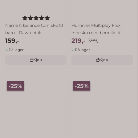
Karakter:
5.0 av 5 mulige
Name It balance turn sko til
Hummel Multiplay Flex
barn - Dawn pink
innesko med borrelås til ...
159,-
219,-
399,-
På lager
På lager
Kjøp
Kjøp
-25%
-25%