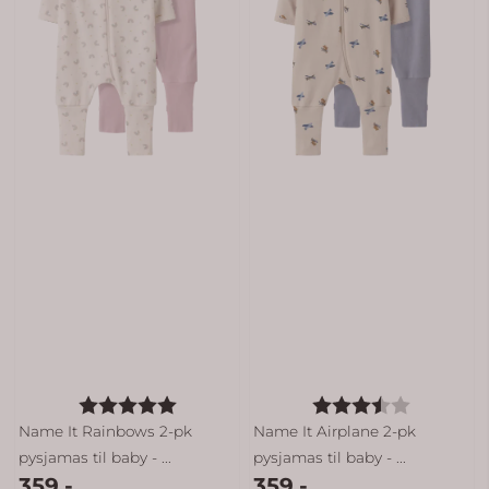
Karakter:
5.0 av 5 mulige
Karakter:
3.5 av 5 
Name It Rainbows 2-pk
Name It Airplane 2-pk
pysjamas til baby - ...
pysjamas til baby - ...
359,-
359,-