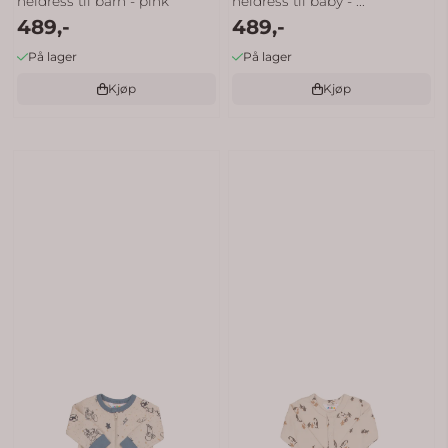
heldress til barn - pink
heldress til baby - ...
489,-
489,-
På lager
På lager
Kjøp
Kjøp