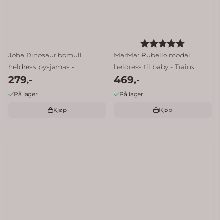
Karakter:
5.0 av 5 
Joha Dinosaur bomull
MarMar Rubello modal
heldress pysjamas - ...
heldress til baby - Trains
279,-
469,-
På lager
På lager
Kjøp
Kjøp