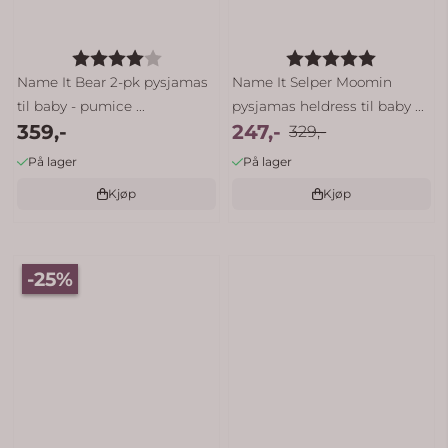
Karakter:
4.0 av 5 mulige
Karakter:
5.0 av 5 
Name It Bear 2-pk pysjamas
Name It Selper Moomin
til baby - pumice ...
pysjamas heldress til baby ...
359,-
247,-
329,-
På lager
På lager
Kjøp
Kjøp
-25%