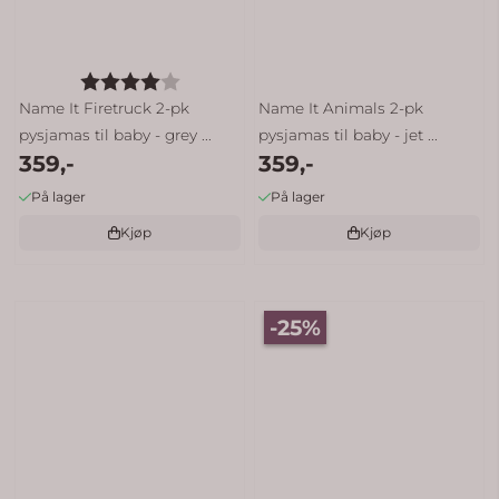
Karakter:
4.0 av 5 mulige
Name It Firetruck 2-pk
Name It Animals 2-pk
pysjamas til baby - grey ...
pysjamas til baby - jet ...
359,-
359,-
På lager
På lager
Kjøp
Kjøp
-25%