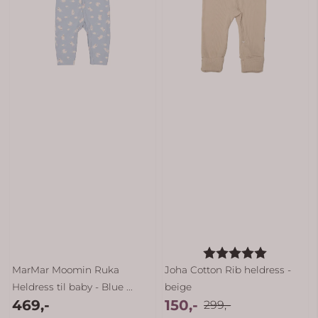
Karakter:
5.0 av 5 
MarMar Moomin Ruka
Joha Cotton Rib heldress -
Heldress til baby - Blue ...
beige
469,-
150,-
299,-