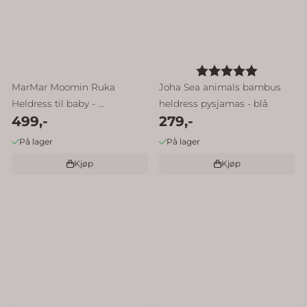
Karakter:
5.0 av 5 
MarMar Moomin Ruka
Joha Sea animals bambus
Heldress til baby - ...
heldress pysjamas - blå
499,-
279,-
På lager
På lager
Kjøp
Kjøp