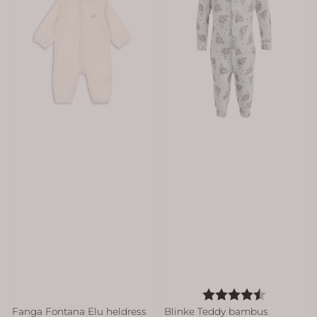
Karakter:
4.8 av 5
Fanga Fontana Elu heldress
Blinke Teddy bambus