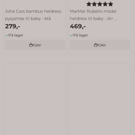
Karakter:
5.0 av 5 
Joha Cars bambus heldress
MarMar Rubello modal
pysjamas til baby - blå
heldress til baby - Air ...
279,-
469,-
På lager
På lager
Kjøp
Kjøp