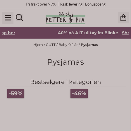
Hopp til innhold
Fri frakt over 999,- | Rask levering | Bonuspoeng
-40% på ALT ulltøy fra Blinke -
Shop her
Hjem
/
GUTT
/
Baby 0-1 år
/
Pysjamas
Pysjamas
Bestselgere i kategorien
 5 mulige
-59%
-46%