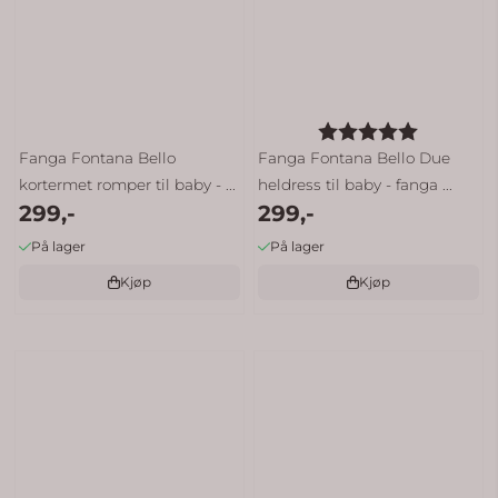
Karakter:
5.0 av 5 
Fanga Fontana Bello
Fanga Fontana Bello Due
kortermet romper til baby - ...
heldress til baby - fanga ...
299,-
299,-
På lager
På lager
Kjøp
Kjøp