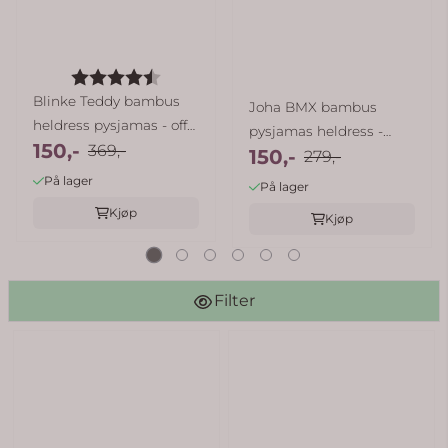
Karakter:
4.8 av 5 mulige
Blinke Teddy bambus
Joha BMX bambus
heldress pysjamas - off
pysjamas heldress -
150,-
white
369,-
150,-
marineblå
279,-
På lager
På lager
Kjøp
Kjøp
Filter