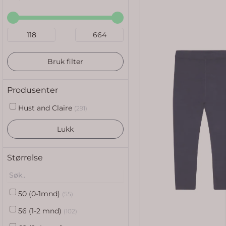
Bruk filter
Produsenter
Hust and Claire
(291)
Lukk
Størrelse
50 (0-1mnd)
(55)
56 (1-2 mnd)
(102)