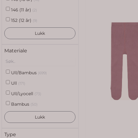
146 (11 år)
(2)
152 (12 år)
(9)
Lukk
Materiale
Ull/Bambus
(699)
Ull
(171)
Ull/Lyocell
(73)
Bambus
(50)
Lukk
Type