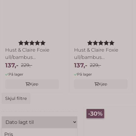
Karakter:
5.0 av 5 mulige
Karakter:
5.0 av 5
Hust & Claire Foxie
Hust & Claire Foxie
ull/bambus
ull/bambus
strømpebukse til ...
137,-
strømpebukse til ...
137,-
229,-
229,-
På lager
På lager
Kjøp
Kjøp
Skjul filtre
-30%
Pris