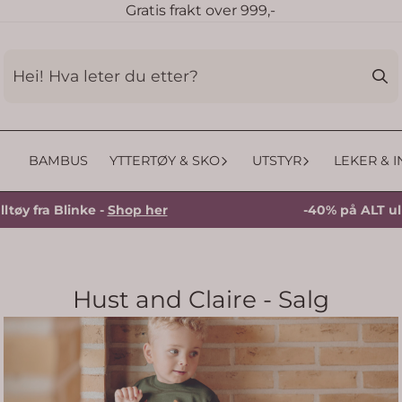
Gratis frakt over 999,-
BAMBUS
YTTERTØY & SKO
UTSTYR
LEKER & 
Blinke -
Shop her
-40% på ALT ulltøy fra 
Hust and Claire - Salg