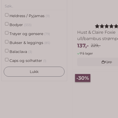
Heldress / Pyjamas
(11)
Bodyer
(333)
Karakter:
Hust & Claire Foxie
Trøyer og gensere
(79)
ull/bambus strøm
Bukser & leggings
(85)
til ...
137,-
229,-
Balaclava
(3)
På lager
Caps og solhatter
(1)
Kjøp
Lukk
-30%