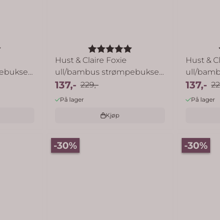
5.0 av 5 mulige
Karakter:
5.0 av 5 mulige
Hust & Claire Foxie
Hust & Cl
pebukse
ull/bambus strømpebukse
ull/bam
til ...
137,-
til ...
137,-
229,-
22
På lager
På lager
Kjøp
-30%
-30%