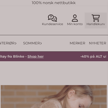
100% norsk nettbutikk
Kundeservice
Min konto
Handlekurv
MERKER
NYHETER
INTERIØR
SOMMER
Blinke -
Shop her
-40% på ALT ulltøy fra B