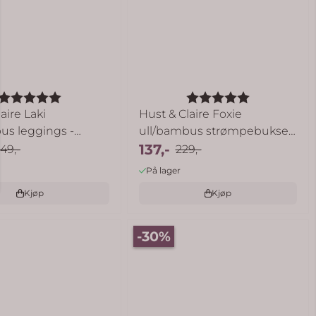
Karakter:
5.0 av 5 mulige
Karakter:
5.0 av 5 mu
aire Laki
Hust & Claire Foxie
us leggings -
ull/bambus strømpebukse
til ...
137,-
49,-
229,-
På lager
Kjøp
Kjøp
-30%