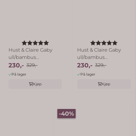
 mulige
Karakter:
5.0 av 5 mulige
Karakter:
5.0 av 
Hust & Claire Gaby
Hust & Claire Gaby
ull/bambus
ull/bambus
joggebukse - forest ...
230,-
joggebukse - adobe ...
230,-
329,-
329,-
På lager
På lager
Kjøp
Kjøp
-40%