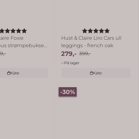
Karakter:
5.0 av 5 mulige
Karakter:
5.0 av 5 mu
aire Foxie
Hust & Claire Liro Cars ull
bus strømpebukse
leggings - french oak
279,-
9,-
399,-
På lager
Kjøp
Kjøp
-30%