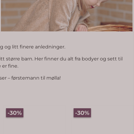
 og litt finere anledninger.
 større barn. Her finner du alt fra bodyer og sett til
er fine.
ser – førstemann til mølla!
-30%
-30%