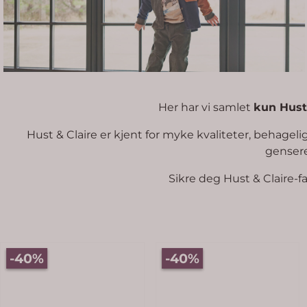
Her har vi samlet
kun Hust 
Hust & Claire er kjent for myke kvaliteter, behagelig
gensere
Sikre deg Hust & Claire-fav
-40%
-40%