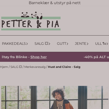
Barneklær & utstyr på nett
Hopp til innhold
PAKKEDEALS
SALG 💥
GUTT
JENTE
ULL 🐑
 Blinke -
Shop her
-40% på ALT ulltøy fra 
Hjem
/
SALG 💥
/
Merkevaresalg
/
Hust and Claire - Salg