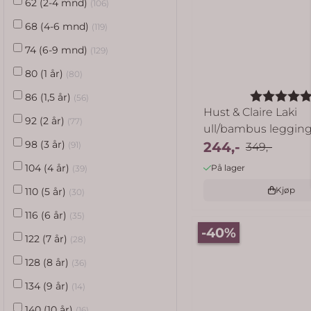
62 (2-4 mnd)
(106)
68 (4-6 mnd)
(119)
74 (6-9 mnd)
(129)
80 (1 år)
(80)
Karakter:
86 (1,5 år)
(56)
Hust & Claire Laki
92 (2 år)
(77)
ull/bambus legging
98 (3 år)
...
244,-
(91)
349,-
104 (4 år)
På lager
(39)
Kjøp
110 (5 år)
(30)
116 (6 år)
(35)
-40%
122 (7 år)
(28)
128 (8 år)
(36)
134 (9 år)
(14)
140 (10 år)
(16)