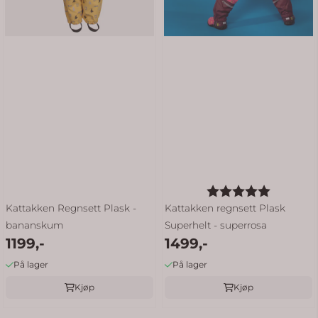
Karakter:
5.0 av 5
Kattakken Regnsett Plask -
Kattakken regnsett Plask
bananskum
Superhelt - superrosa
1199,-
1499,-
På lager
På lager
Kjøp
Kjøp