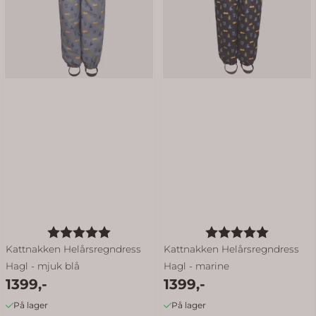
Karakter:
5.0 av 5 mulige
Karakter:
5.0 av 5
Kattnakken Helårsregndress
Kattnakken Helårsregndress
Hagl - mjuk blå
Hagl - marine
1399,-
1399,-
På lager
På lager