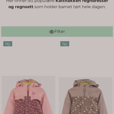
Her finner du populære
Kattnakken regndresser
og regnsett
som holder barnet tørt hele dagen.
Filter
Ny
Ny