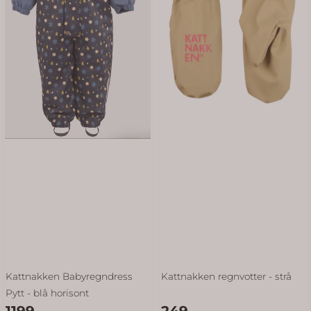
Kattnakken Babyregndress
Kattnakken regnvotter - strå
Pytt - blå horisont
1199,-
249,-