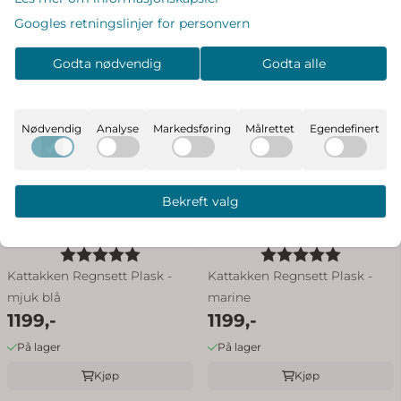
Googles retningslinjer for personvern
Godta nødvendig
Godta alle
Nødvendig
Analyse
Markedsføring
Målrettet
Egendefinert
Bekreft valg
Karakter:
5.0 av 5 mulige
Karakter:
5.0 av 5
Kattakken Regnsett Plask -
Kattakken Regnsett Plask -
mjuk blå
marine
1199,-
1199,-
På lager
På lager
Kjøp
Kjøp