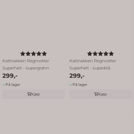
Karakter:
5.0 av 5 mulige
Karakter:
5.0 av 5
Kattnakken Regnvotter
Kattnakken Regnvotter
Superhelt - supergrønn
Superhelt - superblå
299,-
299,-
På lager
På lager
Kjøp
Kjøp