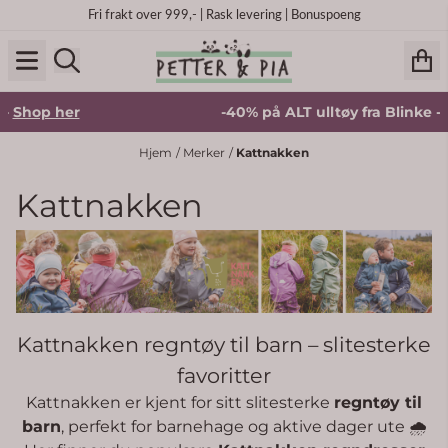
Hopp til innhold
Fri frakt over 999,- | Rask levering | Bonuspoeng
er
-40% på ALT ulltøy fra Blinke -
Shop her
Hjem
/
Merker
/
Kattnakken
Kattnakken
Kattnakken regntøy til barn – slitesterke
favoritter
Kattnakken er kjent for sitt slitesterke
regntøy til
barn
, perfekt for barnehage og aktive dager ute 🌧️