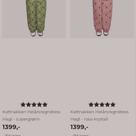
Karakter:
5.0 av 5 mulige
Karakter:
5.0 av 5
Kattnakken Helårsregndress
Kattnakken Helårsregndress
Hagl - supergrønn
Hagl - rosa krystall
1399,-
1399,-
På lager
På lager