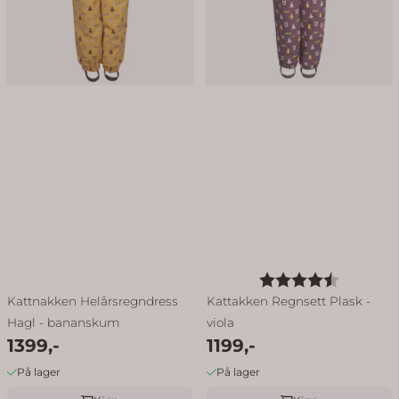
Karakter:
4.5 av 5
Kattnakken Helårsregndress
Kattakken Regnsett Plask -
Hagl - bananskum
viola
1399,-
1199,-
På lager
På lager