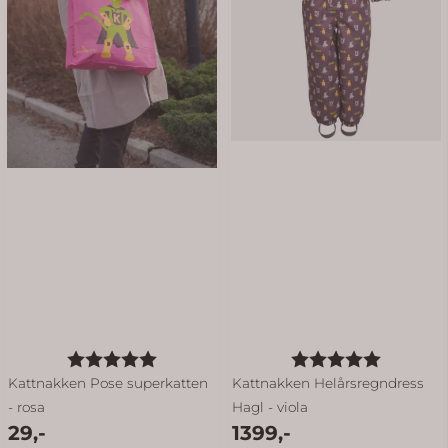
Karakter:
5.0 av 5 mulige
Karakter:
5.0 av 5
Kattnakken Pose superkatten
Kattnakken Helårsregndress
- rosa
Hagl - viola
29,-
1399,-