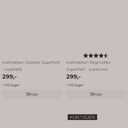
Karakter:
4.7 av 5
Kattnakken Sydvest Superhelt
Kattnakken Regnvotter
- superblå
Superhelt - superrosa
299,-
299,-
På lager
På lager
Kjøp
Kjøp
KUN 1 IGJEN