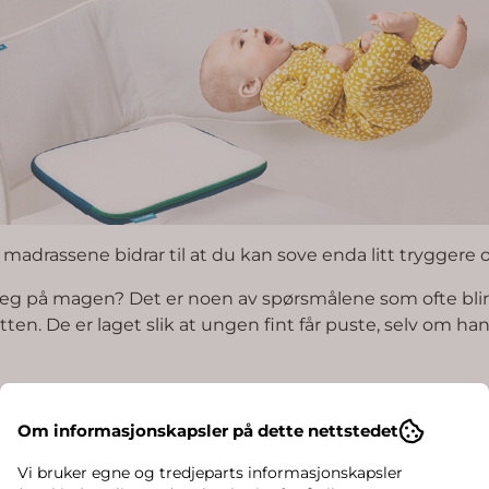
madrassene bidrar til at du kan sove enda litt tryggere
eg på magen? Det er noen av spørsmålene som ofte blir 
en. De er laget slik at ungen fint får puste, selv om ha
Om informasjonskapsler på dette nettstedet
Vi bruker egne og tredjeparts informasjonskapsler