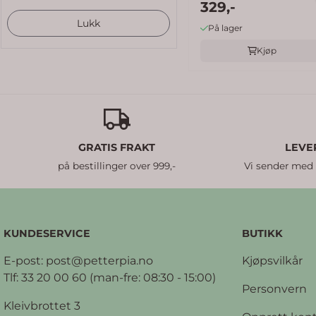
premium 70x140 -
329,-
white
Lukk
På lager
Kjøp
GRATIS FRAKT
LEVE
på bestillinger over 999,-
Vi sender med
KUNDESERVICE
BUTIKK
E-post:
post@petterpia.no
Kjøpsvilkår
Tlf: 33 20 00 60 (man-fre: 08:30 - 15:00)
Personvern
Kleivbrottet 3