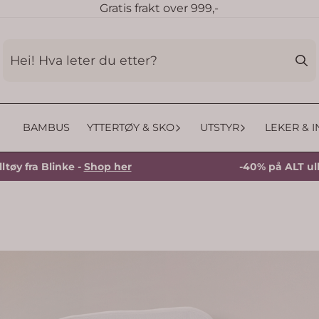
Gratis frakt over 999,-
BAMBUS
YTTERTØY & SKO
UTSTYR
LEKER & 
fra Blinke -
Shop her
-40% på ALT ulltøy f