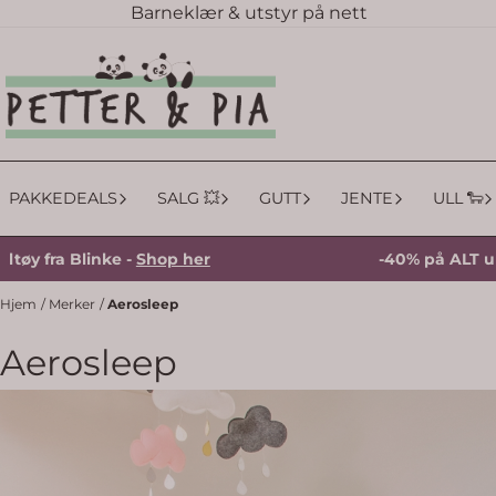
Barneklær & utstyr på nett
Hopp til innhold
PAKKEDEALS
SALG 💥
GUTT
JENTE
ULL 🐑
 fra Blinke -
Shop her
-40% på ALT ulltøy 
Hjem
/
Merker
/
Aerosleep
Aerosleep