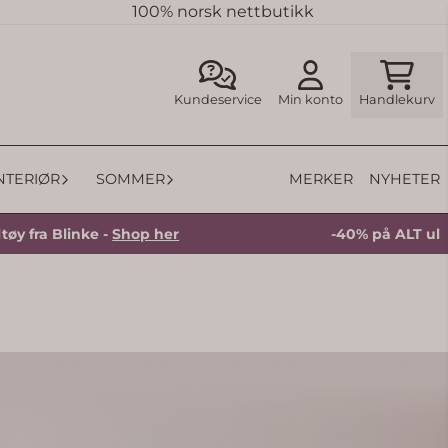
100% norsk nettbutikk
Kundeservice
Min konto
Handlekurv
MERKER
NYHETER
INTERIØR
SOMMER
ra Blinke -
Shop her
-40% på ALT ulltøy f