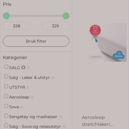
Pris
Bruk filter
Kategorier
SALG 💥
(1)
Salg - Leker & utstyr
(1)
UTSTYR
(1)
Aerosleep
(1)
Sove
(1)
Sengetøy og madrasser
(1)
Aerosleep
stretchlaken
Salg - Sove og reiseutstyr
(1)