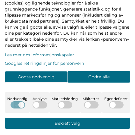
(cookies) og lignende teknologier for å sikre
grunnleggende funksjoner, generere statistikk, og for å
tilpasse markedsføring og annonser (inkludert deling av
brukerdata med partnere). Samtykket er helt frivillig. Du
GRATIS FRAKT
LEVERING 1-3 UKE DAGER
kan velge å godta alle, avvise valgfrie, eller tilpasse valgene
på bestillinger over 999,-
Vi sender med PostNord,
dine per kategori nedenfor. Du kan når som helst endre
eller trekke tilbake dine samtykker via lenken «personvern»
Bring & Porterbuddy
nederst på nettsiden vår.
Les mer om informasjonskapsler
Googles retningslinjer for personvern
GRATIS BYTTE
SIKKER BETALING
Retur (79,-)
med Klarna eller VIPPS
Godta nødvendig
Godta alle
Nødvendig
Analyse
Markedsføring
Målrettet
Egendefinert
KUNDESERVICE
BUTIKK
E-post:
post@petterpia.no
Tlf: 33 20 00 60 (man-fre: 08:30 - 15:00)
Bekreft valg
INFORMASJON
Kjøpsvilkår
Kleivbrottet 3