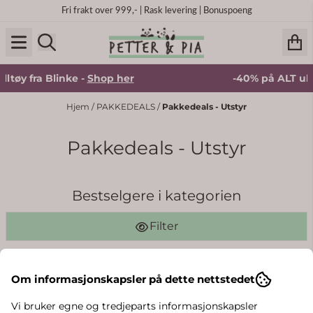
Hopp til innhold
Fri frakt over 999,- | Rask levering | Bonuspoeng
ltøy fra Blinke -
Shop her
-40% på ALT ullt
Hjem
/
PAKKEDEALS
/
Pakkedeals - Utstyr
Pakkedeals - Utstyr
Bestselgere i kategorien
Filter
Om informasjonskapsler på dette nettstedet
Vi bruker egne og tredjeparts informasjonskapsler