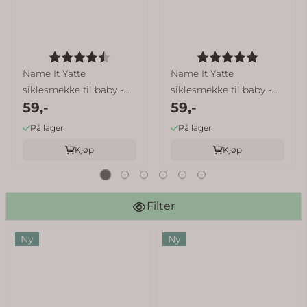
Karakter:
4.7 av 5 mulige
Karakter:
5.0 av 5
Name It Yatte
Name It Yatte
siklesmekke til baby -
siklesmekke til baby -
59,-
59,-
Farmors ...
100% Perfekt ...
På lager
På lager
Kjøp
Kjøp
Filter
Ny
Ny