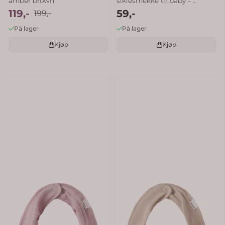
amber brown
siklesmekke til baby - ...
119,-
59,-
199,-
På lager
På lager
Kjøp
Kjøp