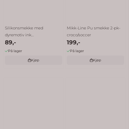
Silikonsmekke med
Mikk-Line Pu smekke 2-pk-
dyremotiv ink
croco/soccer
89,-
199,-
oppsamlingslomme
På lager
På lager
Kjøp
Kjøp