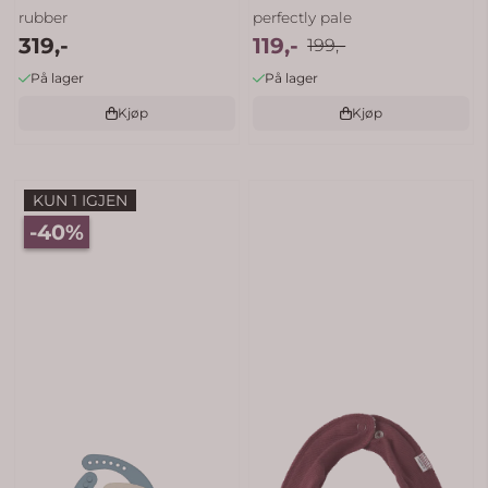
rubber
perfectly pale
319,-
119,-
199,-
På lager
På lager
Kjøp
Kjøp
KUN 1 IGJEN
-40%