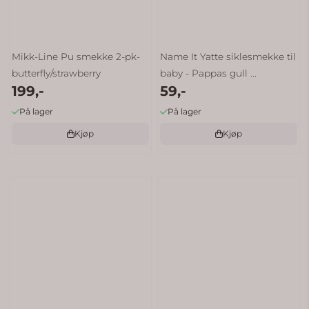
Mikk-Line Pu smekke 2-pk-
Name It Yatte siklesmekke til
butterfly/strawberry
baby - Pappas gull ...
199,-
59,-
På lager
På lager
Kjøp
Kjøp