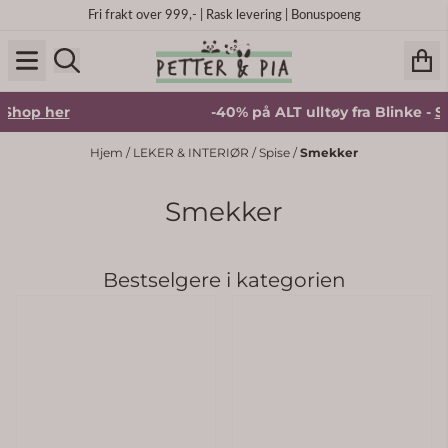
Hopp til innhold
Fri frakt over 999,- | Rask levering | Bonuspoeng
r
-40% på ALT ulltøy fra Blinke -
Shop her
Hjem
/
LEKER & INTERIØR
/
Spise
/
Smekker
Smekker
Bestselgere i kategorien