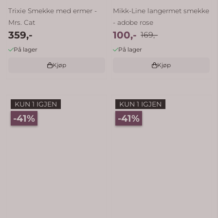
Trixie Smekke med ermer -
Mikk-Line langermet smekke
Mrs. Cat
- adobe rose
359,-
100,-
169,-
På lager
På lager
Kjøp
Kjøp
KUN 1 IGJEN
KUN 1 IGJEN
-41%
-41%