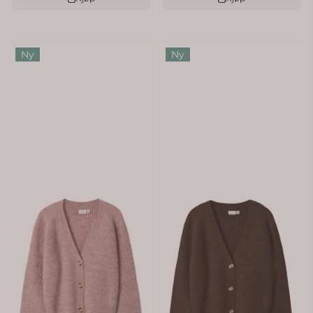
Ny
Ny