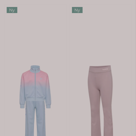
Ny
Ny