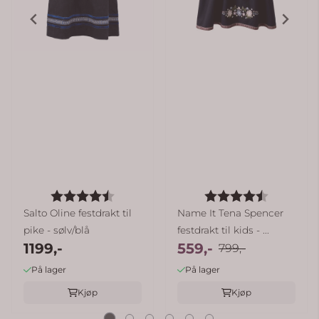
Karakter:
4.7 av 5 mulige
Karakter:
4.2 av 5
Salto Oline festdrakt til
Name It Tena Spencer
pike - sølv/blå
festdrakt til kids - ...
1199,-
559,-
799,-
På lager
På lager
Kjøp
Kjøp