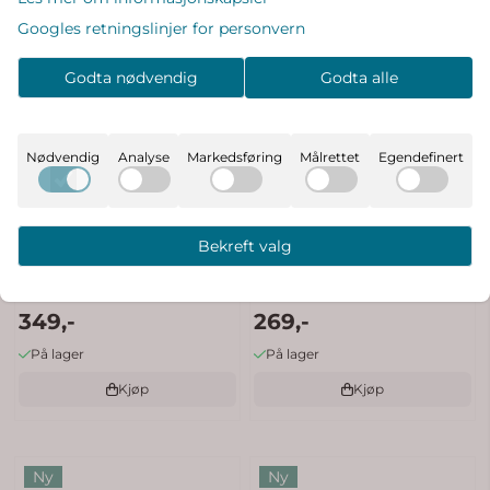
Googles retningslinjer for personvern
Godta nødvendig
Godta alle
Nødvendig
Analyse
Markedsføring
Målrettet
Egendefinert
Bekreft valg
Hummel AOP Gyn tights -
Hummel Ruffle t-skjorte - sea
sea fog
fog
349,-
269,-
På lager
På lager
Kjøp
Kjøp
Ny
Ny