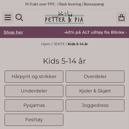
Hopp til innhold
Fri frakt over 999,- | Rask levering | Bonuspoeng
er
-40% på ALT ulltøy fra Blinke -
Shop her
Hjem
/
JENTE
/
Kids 5-14 år
Kids 5-14 år
Hårpynt og strikker
Overdeler
Underdeler
Kjoler & Skjørt
Pysjamas
Joggedress
Festtøy