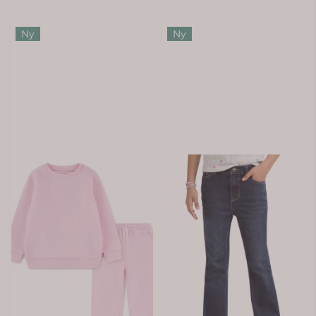
Ny
Ny