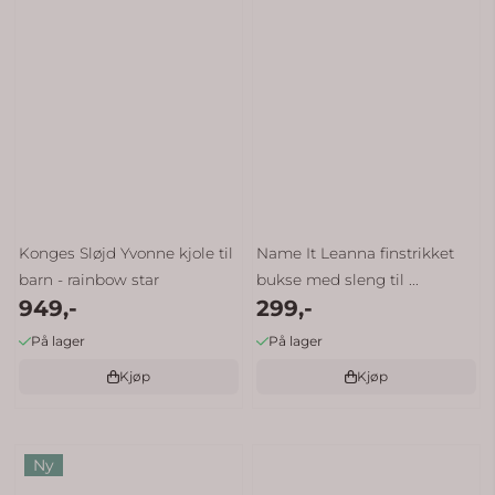
Konges Sløjd Yvonne kjole til
Name It Leanna finstrikket
barn - rainbow star
bukse med sleng til ...
949,-
299,-
På lager
På lager
Kjøp
Kjøp
Ny