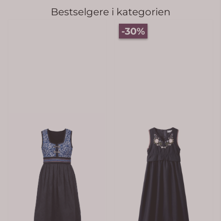
Bestselgere i kategorien
 5 mulige
-30%