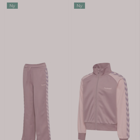
Ny
Ny