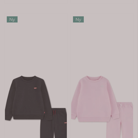
Ny
Ny