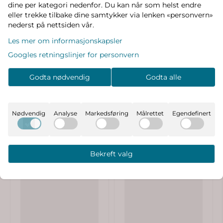
dine per kategori nedenfor. Du kan når som helst endre
eller trekke tilbake dine samtykker via lenken «personvern»
Produktanmeldelser
nederst på nettsiden vår.
Les mer om informasjonskapsler
Googles retningslinjer for personvern
Godta nødvendig
Godta alle
🔥Populært blant andre foreldre
Nødvendig
Analyse
Markedsføring
Målrettet
Egendefinert
Bekreft valg