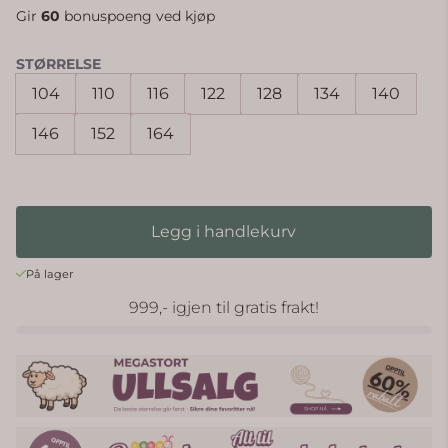
Gir
60
bonuspoeng ved kjøp
STØRRELSE
104
110
116
122
128
134
140
146
152
164
Legg i handlekurv
På lager
999,- igjen til gratis frakt!