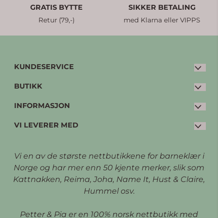
GRATIS BYTTE
SIKKER BETALING
Retur (79,-)
med Klarna eller VIPPS
KUNDESERVICE
BUTIKK
E-post:
post@petterpia.no
Tlf: 33 20 00 60 (man-fre: 08:30 - 15:00)
INFORMASJON
Kjøpsvilkår
Kleivbrottet 3
VI LEVERER MED
Personvern
Bytte og retur
3086 Holmestrand
Opprett konto
Kontakt oss (FAQ)
Vi en av de største nettbutikkene for barneklær i
Logg inn
Om oss
Norge og har mer enn 50 kjente merker, slik som
Kattnakken, Reima, Joha, Name It, Hust & Claire,
Kundeklubb
Hummel osv.
Petter & Pia er en 100% norsk nettbutikk med