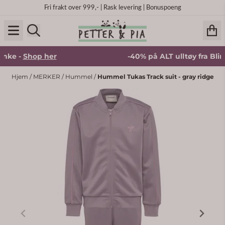
Hopp til innhold
Fri frakt over 999,- | Rask levering | Bonuspoeng
nke -
Shop her
-40% på ALT ulltøy fra Blink
Hjem
/
MERKER
/
Hummel
/
Hummel Tukas Track suit - gray ridge