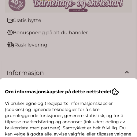
Gratis bytte
Bonuspoeng på alt du handler
Rask levering
Informasjon
Hummel Tukas joggedress.
Om informasjonskapsler på dette nettstedet
Sett med bukse og jakke.
Vi bruker egne og tredjeparts informasjonskapsler
Polyester.
(cookies) og lignende teknologier for å sikre
grunnleggende funksjoner, generere statistikk, og for å
tilpasse markedsføring og annonser (inkludert deling av
brukerdata med partnere). Samtykket er helt frivillig. Du
kan velge å godta alle, avvise valgfrie, eller tilpasse valgene
Produsent