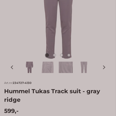
Art.nr:
234727-4130
Hummel Tukas Track suit - gray
ridge
599,-