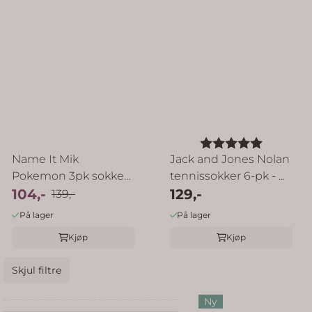
Karakter:
5.0 av 5
Name It Mik
Jack and Jones Nolan
Pokemon 3pk sokker
tennissokker 6-pk - ...
til barn - navy ...
104,-
129,-
139,-
På lager
På lager
Kjøp
Kjøp
Skjul filtre
Ny