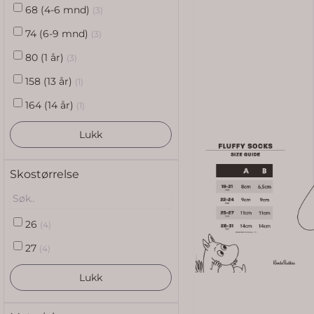
68 (4-6 mnd)
(3)
74 (6-9 mnd)
(3)
80 (1 år)
(3)
158 (13 år)
(1)
164 (14 år)
(1)
Lukk
Skostørrelse
26
(4)
27
(4)
Lukk