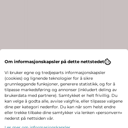
Om informasjonskapsler på dette nettstedet
vit
Name It Spiderman 3pk
Moomin B
sokker til barn - navy ...
My, Grå
Vi bruker egne og tredjeparts informasjonskapsler
139,-
89,-
(cookies) og lignende teknologier for å sikre
grunnleggende funksjoner, generere statistikk, og for å
På lager
På lager
tilpasse markedsføring og annonser (inkludert deling av
brukerdata med partnere). Samtykket er helt frivillig. Du
Kjøp
kan velge å godta alle, avvise valgfrie, eller tilpasse valgene
dine per kategori nedenfor. Du kan når som helst endre
eller trekke tilbake dine samtykker via lenken «personvern»
nederst på nettsiden vår.
Les mer om informasjonskapsler