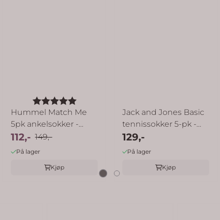
 mulige
Karakter:
5.0 av 5 mulige
Hummel Match Me
Jack and Jones Basic
5pk ankelsokker -
tennissokker 5-pk -
bright white
112,-
white
129,-
149,-
På lager
På lager
Kjøp
Kjøp