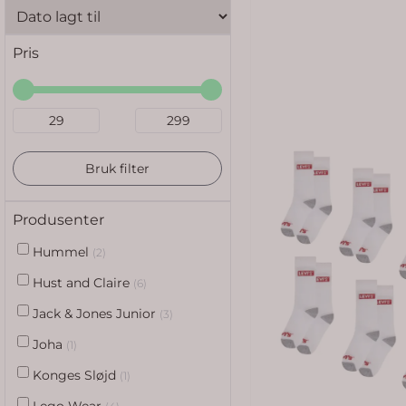
Pris
Bruk filter
Produsenter
Hummel
(2)
Hust and Claire
(6)
Jack & Jones Junior
(3)
Joha
(1)
Konges Sløjd
(1)