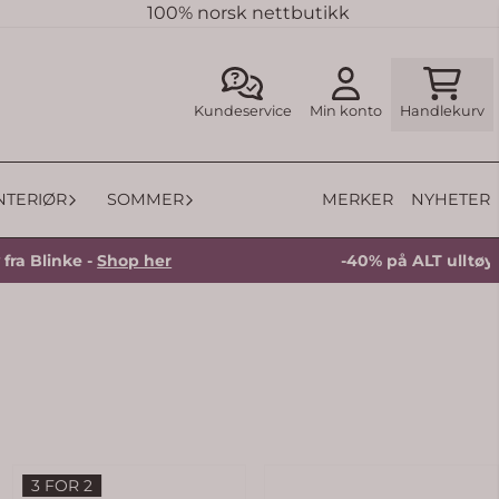
100% norsk nettbutikk
Kundeservice
Min konto
Handlekurv
MERKER
NYHETER
INTERIØR
SOMMER
nke -
Shop her
-40% på ALT ulltøy fra Blin
3 FOR 2