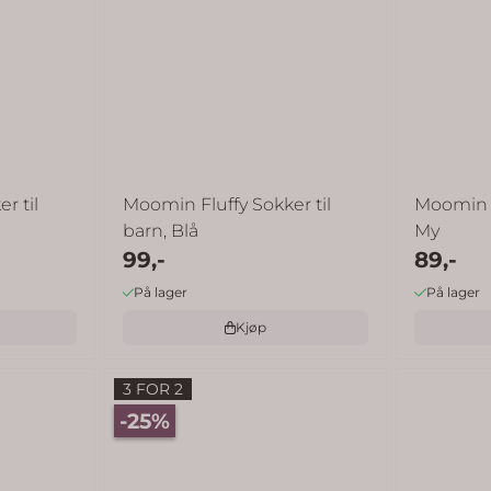
r til
Moomin Fluffy Sokker til
Moomin B
barn, Blå
My
99,-
89,-
På lager
På lager
Kjøp
3 FOR 2
-25%