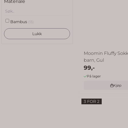
Materiale
Bambus
(13)
Lukk
Moomin Fluffy Sokke
barn, Gul
99,-
På lager
Kjøp
3 FOR 2