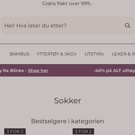
Gratis frakt over 999,-
BAMBUS
YTTERTØY & SKO
UTSTYR
LEKER & 
inke -
Shop her
-40% på ALT ulltøy fra Bli
Sokker
Bestselgere i kategorien
3 FOR 2
3 FOR 2