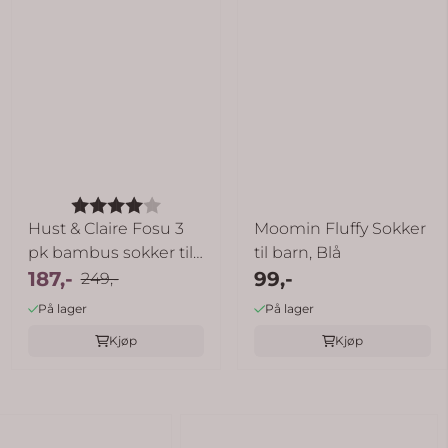
Karakter:
4.0 av 5 mulige
Hust & Claire Fosu 3
Moomin Fluffy Sokker
pk bambus sokker til
til barn, Blå
barn - ...
187,-
99,-
249,-
På lager
På lager
Kjøp
Kjøp