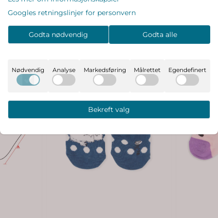
Googles retningslinjer for personvern
Godta nødvendig
Godta alle
Nødvendig
Analyse
Markedsføring
Målrettet
Egendefinert
Bekreft valg