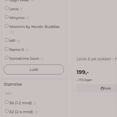
Lego Wear
(4)
Levis
(1)
Minymo
(7)
Moomin by Nordic Buddies
(17)
MP
(6)
Name It
(5)
Sometime Soon
Levis 6 pk sokker - h
(2)
Lukk
199,-
På lager
Størrelse
Kjøp
56 (1-2 mnd)
(2)
62 (2-4 mnd)
(3)