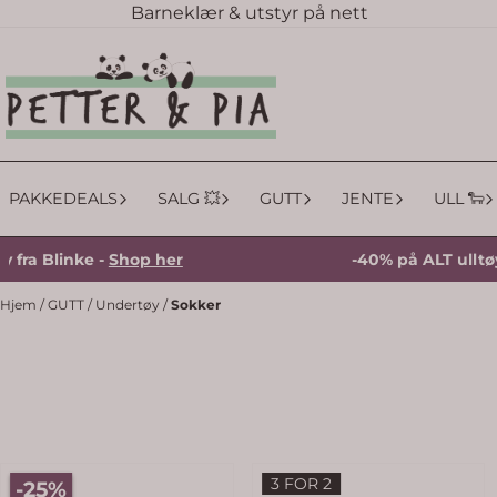
Barneklær & utstyr på nett
Hopp til innhold
PAKKEDEALS
SALG 💥
GUTT
JENTE
ULL 🐑
linke -
Shop her
-40% på ALT ulltøy fra Bl
Hjem
/
GUTT
/
Undertøy
/
Sokker
3 FOR 2
-25%