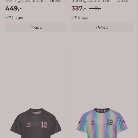
treningssett til barn - dress ...
treningssett til barn - bridal ...
449,-
337,-
449,-
På lager
På lager
Kjøp
Kjøp