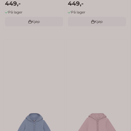
449,-
449,-
boo
På lager
På lager
Kjøp
Kjøp