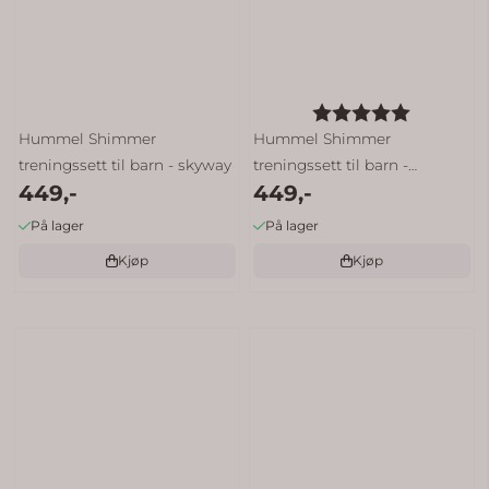
Karakter:
5.0 av 5 
Hummel Shimmer
Hummel Shimmer
treningssett til barn - skyway
treningssett til barn -
449,-
449,-
shadow ...
På lager
På lager
Kjøp
Kjøp