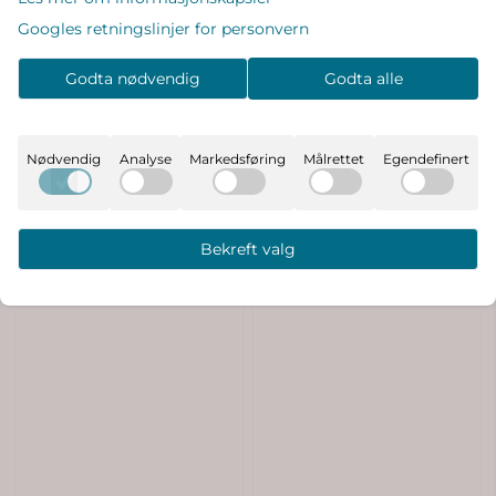
Googles retningslinjer for personvern
MarMar Ruka Heldress til
MarMar Moomin Ruka
Godta nødvendig
Godta alle
baby - Happy Hearts
Heldress til baby - ...
499,-
499,-
På lager
På lager
Nødvendig
Analyse
Markedsføring
Målrettet
Egendefinert
Kjøp
Kjøp
Bekreft valg