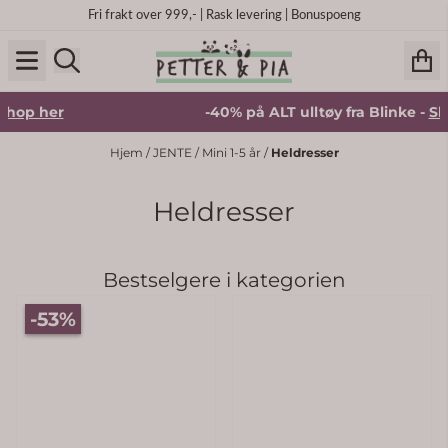
Hopp til innhold
Fri frakt over 999,- | Rask levering | Bonuspoeng
-40% på ALT ulltøy fra Blinke -
Shop her
Hjem
/
JENTE
/
Mini 1-5 år
/
Heldresser
Heldresser
Bestselgere i kategorien
 5 mulige
-53%