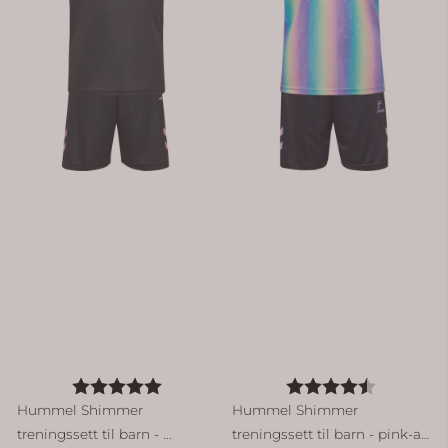
Karakter:
5.0 av 5 mulige
Karakter:
4.5 av 5 
Hummel Shimmer
Hummel Shimmer
treningssett til barn - ...
treningssett til barn - pink-a-