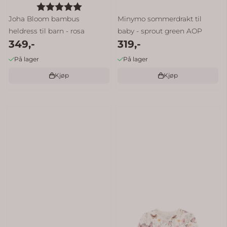
Karakter:
5.0 av 5 mulige
Joha Bloom bambus
Minymo sommerdrakt til
heldress til barn - rosa
baby - sprout green AOP
349,-
319,-
På lager
På lager
Kjøp
Kjøp