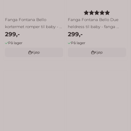
Karakter:
5.0 av 5 
Fanga Fontana Bello
Fanga Fontana Bello Due
kortermet romper til baby - ...
heldress til baby - fanga ...
299,-
299,-
På lager
På lager
Kjøp
Kjøp