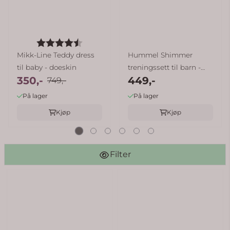
Karakter:
4.6 av 5 mulige
Mikk-Line Teddy dress
Hummel Shimmer
til baby - doeskin
treningssett til barn -
350,-
449,-
749,-
pink ...
På lager
På lager
Kjøp
Kjøp
Filter