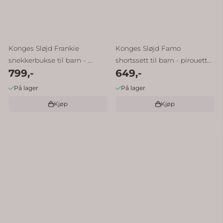
Konges Sløjd Frankie
Konges Sløjd Famo
snekkerbukse til barn - ...
shortssett til barn - pirouette
799,-
649,-
...
På lager
På lager
Kjøp
Kjøp