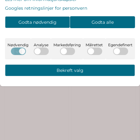
Googles retningslinjer for personvern
Liewood Oaks Pop-up
Manhattan Toy - Zoo Winkel
Godta nødvendig
Godta alle
leketelt - peach / sea shell
colorpop
839,-
299,-
På lager
På lager
Nødvendig
Analyse
Markedsføring
Målrettet
Egendefinert
Kjøp
Kjøp
Bekreft valg