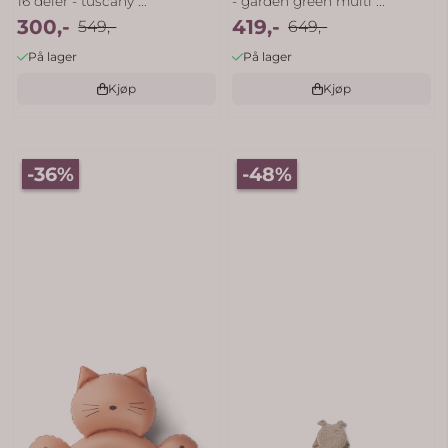
16 deler - tuscany ...
- garden green multi ...
300,-
419,-
549,-
649,-
På lager
På lager
Kjøp
Kjøp
-36%
-48%