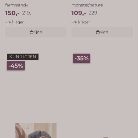
farm/sandy
monster/nature
150,-
109,-
219,-
229,-
På lager
På lager
Kjøp
Kjøp
KUN 1 IGJEN
-35%
-45%