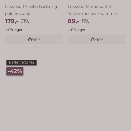
Liewood Phoebe badering -
Liewood Mamuka Kritt -
pale tuscany
Yellow mellow multi mix
179,-
89,-
319,-
119,-
På lager
På lager
Kjøp
Kjøp
KUN 1 IGJEN
-42%