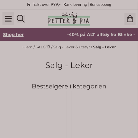
Hopp til innhold
Fri frakt over 999,- | Rask levering | Bonuspoeng
her
-40% på ALT ulltøy fra Blinke -
Shop he
Hjem
/
SALG 💥
/
Salg - Leker & utstyr
/
Salg - Leker
Salg - Leker
Bestselgere i kategorien