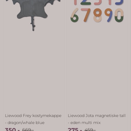
Liewood Frey kostymekappe
Liewood Jota magnetiske tall
- dragon/whale blue
- eden multi mix
350,-
275,-
669,-
459,-