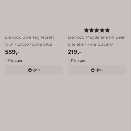
Karakter:
5.0 av 5 
Liewood Zora Tegnebrett
Liewood Magdalene Mr Bear
13,5" - Croco / Dove blue
biteleke - Pale tuscany
559,-
219,-
På lager
På lager
Kjøp
Kjøp