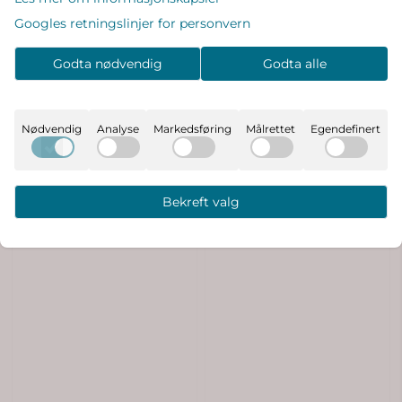
Googles retningslinjer for personvern
Joha Kids ull/bambus
Joha Kids ull/bambus bukse
Godta nødvendig
Godta alle
leggings - beige
- brun
349,-
399,-
På lager
På lager
Nødvendig
Analyse
Markedsføring
Målrettet
Egendefinert
Kjøp
Kjøp
Bekreft valg
Ny
Ny