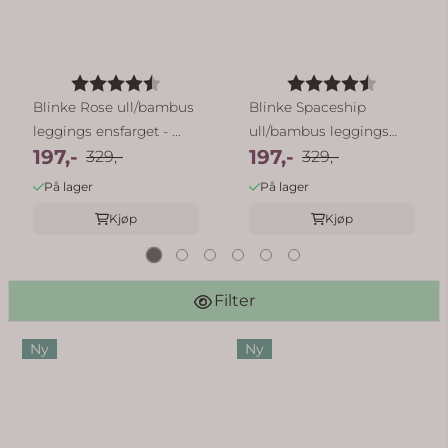
Karakter:
4.8 av 5 mulige
Karakter:
4.8 av 5
Blinke Rose ull/bambus
Blinke Spaceship
leggings ensfarget - ...
ull/bambus leggings
197,-
197,-
329,-
ensfarget - ...
329,-
På lager
På lager
Kjøp
Kjøp
Filter
Ny
Ny