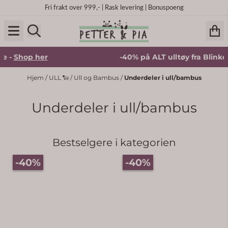
Hopp til innhold
Fri frakt over 999,- | Rask levering | Bonuspoeng
 her
-40% på ALT ulltøy fra Blinke -
Shop 
Hjem
/
ULL 🐑
/
Ull og Bambus
/
Underdeler i ull/bambus
Underdeler i ull/bambus
Bestselgere i kategorien
 5 mulige
-40%
-40%