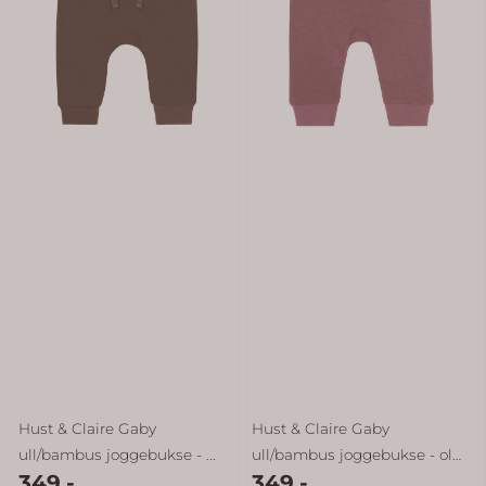
Hust & Claire Gaby
Hust & Claire Gaby
ull/bambus joggebukse - ...
ull/bambus joggebukse - old
349,-
349,-
...