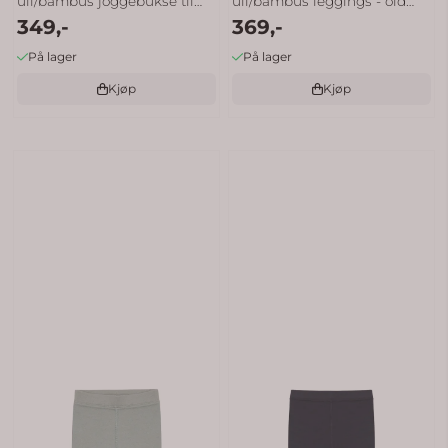
ull/bambus joggebukse til
ull/bambus leggings - old
349,-
369,-
barn ...
rose
På lager
På lager
Kjøp
Kjøp