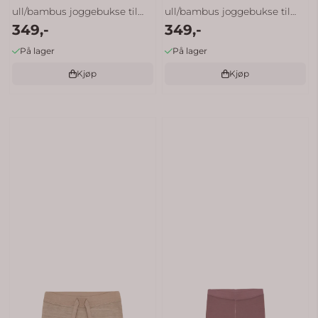
ull/bambus joggebukse til
ull/bambus joggebukse til
349,-
349,-
barn ...
barn ...
På lager
På lager
Kjøp
Kjøp