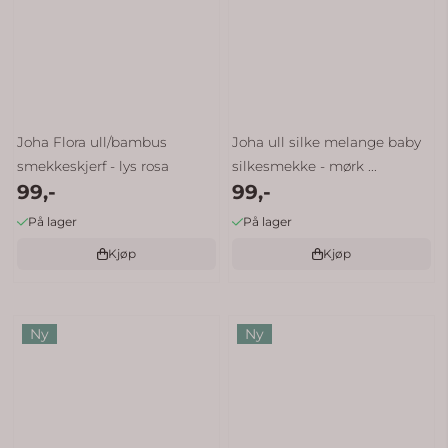
Joha Flora ull/bambus
Joha ull silke melange baby
smekkeskjerf - lys rosa
silkesmekke - mørk ...
99,-
99,-
På lager
På lager
Kjøp
Kjøp
Ny
Ny