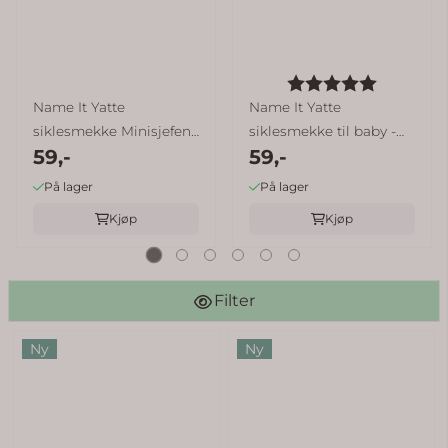
Karakter:
5.0 av 5
Name It Yatte
Name It Yatte
siklesmekke Minisjefen
siklesmekke til baby -
59,-
59,-
- walnut
100% Perfekt ...
På lager
På lager
Kjøp
Kjøp
Filter
Ny
Ny