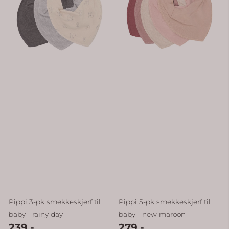
Pippi 3-pk smekkeskjerf til
Pippi 5-pk smekkeskjerf til
baby - rainy day
baby - new maroon
239,-
279,-