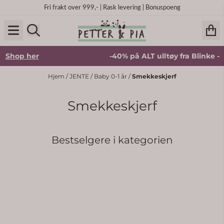
Hopp til innhold
Fri frakt over 999,- | Rask levering | Bonuspoeng
er
-40% på ALT ulltøy fra Blinke -
Shop her
Hjem
/
JENTE
/
Baby 0-1 år
/
Smekkeskjerf
Smekkeskjerf
Bestselgere i kategorien