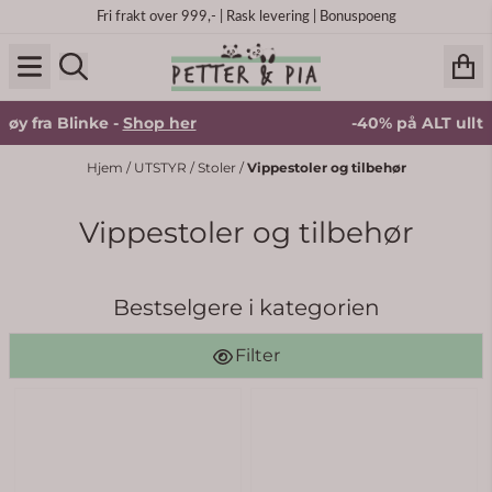
Hopp til innhold
Fri frakt over 999,- | Rask levering | Bonuspoeng
øy fra Blinke -
Shop her
-40% på ALT ulltøy
Hjem
/
UTSTYR
/
Stoler
/
Vippestoler og tilbehør
Vippestoler og tilbehør
Bestselgere i kategorien
Filter