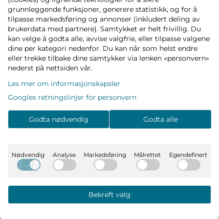
grunnleggende funksjoner, generere statistikk, og for å
tilpasse markedsføring og annonser (inkludert deling av
brukerdata med partnere). Samtykket er helt frivillig. Du
kan velge å godta alle, avvise valgfrie, eller tilpasse valgene
dine per kategori nedenfor. Du kan når som helst endre
eller trekke tilbake dine samtykker via lenken «personvern»
nederst på nettsiden vår.
Babybjörn Vippestol, Bliss
Ergobaby Evolve reiseveske
Les mer om informasjonskapsler
3d- jersey - svartgrå
Googles retningslinjer for personvern
2489,-
399,-
Godta nødvendig
Godta alle
På lager
På lager
Kjøp
Kjøp
Nødvendig
Analyse
Markedsføring
Målrettet
Egendefinert
Bekreft valg