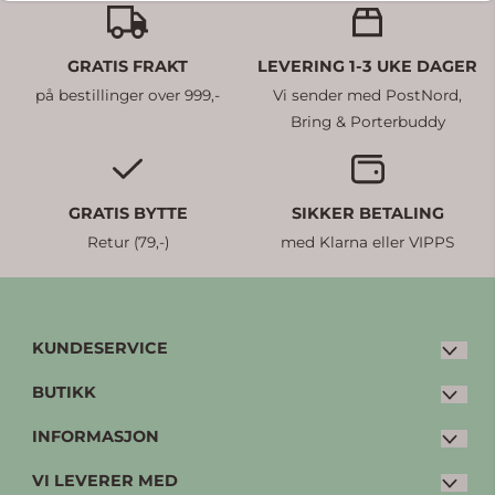
GRATIS FRAKT
LEVERING 1-3 UKE DAGER
på bestillinger over 999,-
Vi sender med PostNord,
Bring & Porterbuddy
GRATIS BYTTE
SIKKER BETALING
Retur (79,-)
med Klarna eller VIPPS
KUNDESERVICE
BUTIKK
E-post:
post@petterpia.no
Tlf: 33 20 00 60 (man-fre: 08:30 - 15:00)
INFORMASJON
Kjøpsvilkår
Kleivbrottet 3
VI LEVERER MED
Personvern
Bytte og retur
3086 Holmestrand