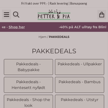
Hopp til innhold
Fri frakt over 999,- | Rask levering | Bonuspoeng
op her
-40% på ALT ulltøy fra Blinke -
Shop
Hjem
/
PAKKEDEALS
PAKKEDEALS
Pakkedeals -
Pakkedeals - Ullpakker
Babypakke
Pakkedeals -
Pakkedeals - Bambus
Hentesett nyfødt
Pakkedeals - Shop the
Pakkedeals - Utstyr
look