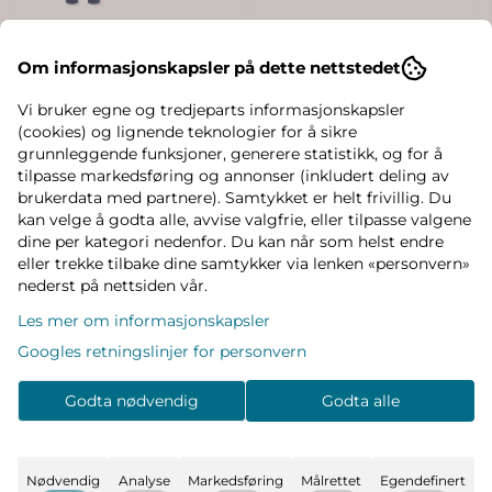
Om informasjonskapsler på dette nettstedet
Vi bruker egne og tredjeparts informasjonskapsler
(cookies) og lignende teknologier for å sikre
grunnleggende funksjoner, generere statistikk, og for å
tilpasse markedsføring og annonser (inkludert deling av
brukerdata med partnere). Samtykket er helt frivillig. Du
kan velge å godta alle, avvise valgfrie, eller tilpasse valgene
dine per kategori nedenfor. Du kan når som helst endre
eller trekke tilbake dine samtykker via lenken «personvern»
nederst på nettsiden vår.
Pakkedeal - Only & Sons
Pakkedeal - Jack and Jones
Les mer om informasjonskapsler
Connor
Caleb
Googles retningslinjer for personvern
999,-
969,-
1326,-
1226,-
På lager
På lager
Godta nødvendig
Godta alle
Kjøp
Kjøp
Nødvendig
Analyse
Markedsføring
Målrettet
Egendefinert