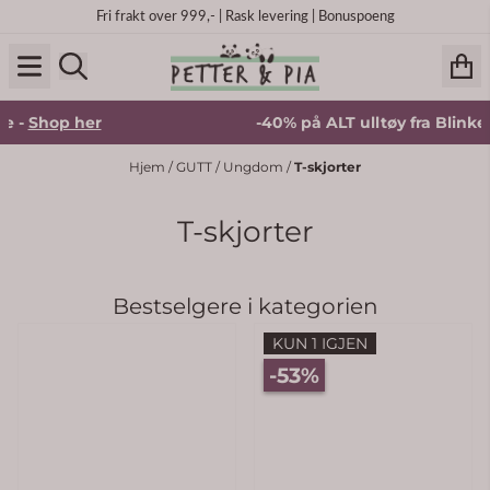
Hopp til innhold
Fri frakt over 999,- | Rask levering | Bonuspoeng
 her
-40% på ALT ulltøy fra Blinke -
Shop h
Hjem
/
GUTT
/
Ungdom
/
T-skjorter
T-skjorter
Bestselgere i kategorien
KUN 1 IGJEN
-53%