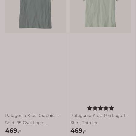
Karakter:
5.0 av 5 
Patagonia Kids' Graphic T-
Patagonia Kids' P-6 Logo T-
Shirt, 95 Oval Logo ...
Shirt, Thin Ice
469,-
469,-