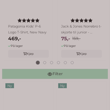
Karakter:
5.0 av 5 mulige
Karakter:
5.0 av 5
Patagonia Kids' P-6
Jack & Jones Norrebro t-
Logo T-Shirt, New Navy
skjorte til junior - ...
469,-
75,-
159,-
På lager
På lager
Kjøp
Kjøp
Filter
Ny
Ny