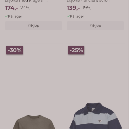
skjorte med krage til ...
skjorte - ancient scroll
174,-
139,-
249,-
199,-
På lager
På lager
Kjøp
Kjøp
-30%
-25%