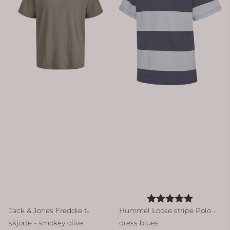
Karakter:
5.0 av 5 
Jack & Jones Freddie t-
Hummel Loose stripe Polo -
skjorte - smokey olive
dress blues