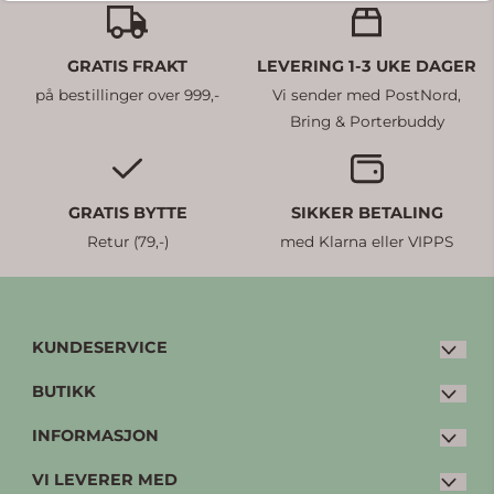
GRATIS FRAKT
LEVERING 1-3 UKE DAGER
på bestillinger over 999,-
Vi sender med PostNord,
Bring & Porterbuddy
GRATIS BYTTE
SIKKER BETALING
Retur (79,-)
med Klarna eller VIPPS
KUNDESERVICE
BUTIKK
E-post:
post@petterpia.no
Tlf: 33 20 00 60 (man-fre: 08:30 - 15:00)
INFORMASJON
Kjøpsvilkår
Kleivbrottet 3
VI LEVERER MED
Personvern
Bytte og retur
3086 Holmestrand