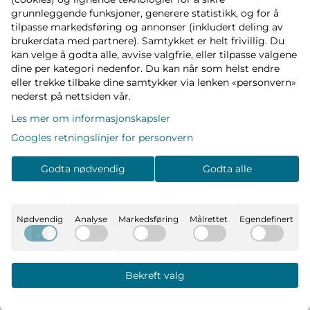
grunnleggende funksjoner, generere statistikk, og for å
tilpasse markedsføring og annonser (inkludert deling av
brukerdata med partnere). Samtykket er helt frivillig. Du
kan velge å godta alle, avvise valgfrie, eller tilpasse valgene
dine per kategori nedenfor. Du kan når som helst endre
Diamant perlesett for
DIY mini hobby sett 8
eller trekke tilbake dine samtykker via lenken «personvern»
småbarn - enhjørning
deler - enhjørning
nederst på nettsiden vår.
39,-
49,-
Les mer om informasjonskapsler
På lager
På lager
Googles retningslinjer for personvern
Kjøp
Kjøp
Godta nødvendig
Godta alle
Filter
Nødvendig
Analyse
Markedsføring
Målrettet
Egendefinert
Bekreft valg