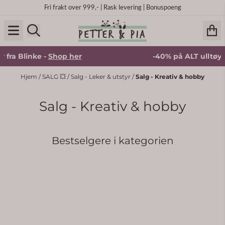
Hopp til innhold
Fri frakt over 999,- | Rask levering | Bonuspoeng
fra Blinke -
Shop her
-40% på ALT ulltøy fr
Hjem
/
SALG 💥
/
Salg - Leker & utstyr
/
Salg - Kreativ & hobby
Salg - Kreativ & hobby
Bestselgere i kategorien