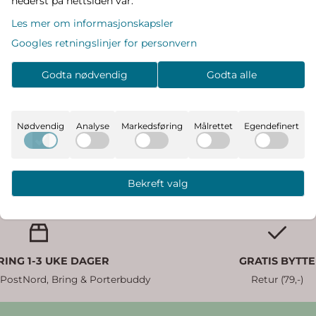
nederst på nettsiden vår.
Les mer om informasjonskapsler
aken
Googles retningslinjer for personvern
white
Godta nødvendig
Godta alle
Nødvendig
Analyse
Markedsføring
Målrettet
Egendefinert
Bekreft valg
RING 1-3 UKE DAGER
GRATIS BYTTE
 PostNord, Bring & Porterbuddy
Retur (79,-)