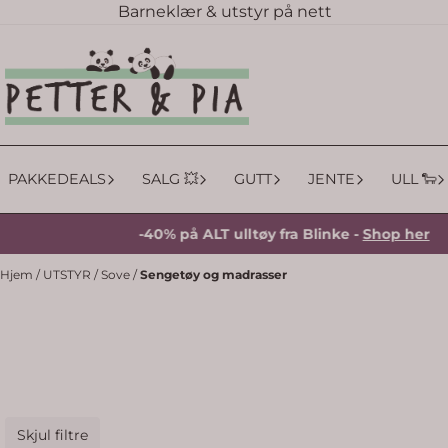
Barneklær & utstyr på nett
Hopp til innhold
PAKKEDEALS
SALG 💥
GUTT
JENTE
ULL 🐑
-40% på ALT ulltøy fra Blinke -
Shop her
Hjem
/
UTSTYR
/
Sove
/
Sengetøy og madrasser
Skjul filtre