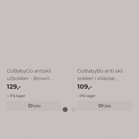
 mulige
GoBabyGo antiskli
GoBabyBo anti skli
ullsokker - Brown
sokker i viskose
melange
129,-
bambus - off ...
109,-
På lager
På lager
Kjøp
Kjøp