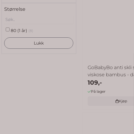
Størrelse
80 (1 år)
(8)
Lukk
GoBabyBo anti skli 
viskose bambus - dar
109,-
På lager
Kjøp