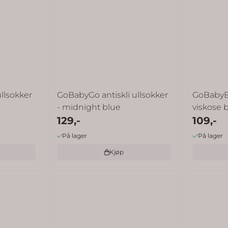
llsokker
GoBabyGo antiskli ullsokker
GoBabyBo
- midnight blue
viskose b
129,-
109,-
På lager
På lager
Kjøp