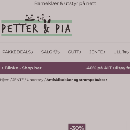
Barneklær & utstyr på nett
Hopp til innhold
PAKKEDEALS
SALG 💥
GUTT
JENTE
ULL 🐑
ke -
Shop her
-40% på ALT ulltøy fra Blink
Hjem
/
JENTE
/
Undertøy
/
Antisklisokker og strømpebukser
mulige
-30%