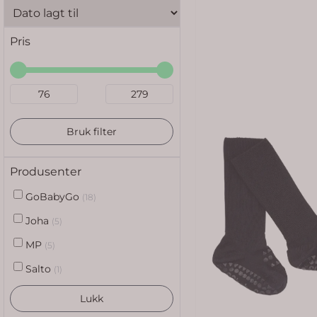
Pris
Bruk filter
Produsenter
GoBabyGo
(18)
Joha
(5)
MP
(5)
Salto
(1)
Lukk