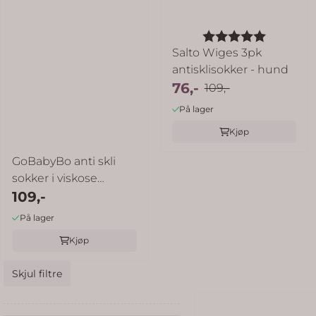
Karakter:
5.0 av 5
Salto Wiges 3pk
antisklisokker - hund
76,-
109,-
På lager
Kjøp
GoBabyBo anti skli
sokker i viskose
bambus - sand
109,-
På lager
Kjøp
Skjul filtre