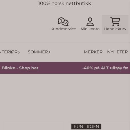
100% norsk nettbutikk
Kundeservice
Min konto
Handlekurv
MERKER
NYHETER
INTERIØR
SOMMER
 -
Shop her
-40% på ALT ulltøy fra Blinke 
KUN 1 IGJEN