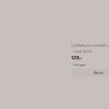
GoBabyGo antiskli u
- rose dust
129,-
På lager
Kjøp