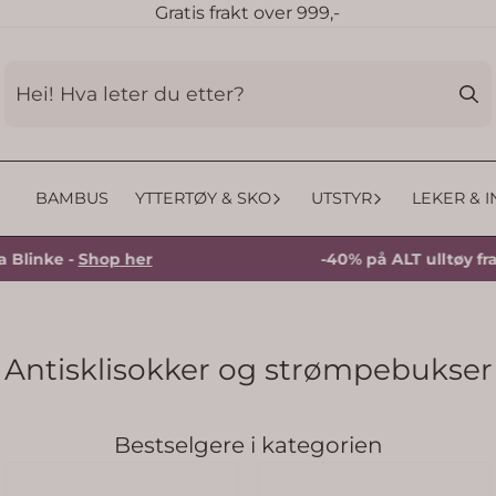
Gratis frakt over 999,-
BAMBUS
YTTERTØY & SKO
UTSTYR
LEKER & 
e -
Shop her
-40% på ALT ulltøy fra Blinke
Antisklisokker og strømpebukser
Bestselgere i kategorien