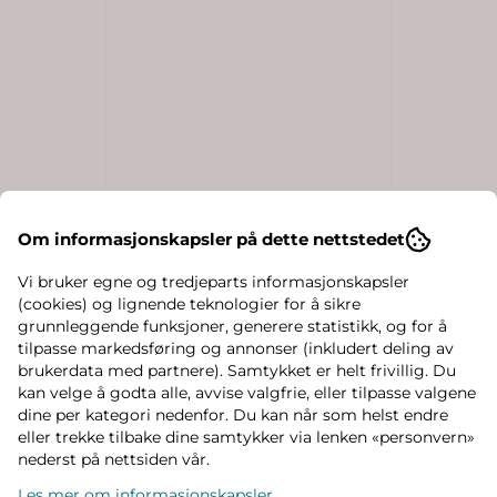
Om informasjonskapsler på dette nettstedet
sokker i
GoBabyBo anti skli sokker
GoBabyGo
k ...
med glitter - woodrose
- stone 
Vi bruker egne og tredjeparts informasjonskapsler
109,-
129,-
(cookies) og lignende teknologier for å sikre
grunnleggende funksjoner, generere statistikk, og for å
På lager
På lager
tilpasse markedsføring og annonser (inkludert deling av
brukerdata med partnere). Samtykket er helt frivillig. Du
Kjøp
kan velge å godta alle, avvise valgfrie, eller tilpasse valgene
dine per kategori nedenfor. Du kan når som helst endre
eller trekke tilbake dine samtykker via lenken «personvern»
nederst på nettsiden vår.
Les mer om informasjonskapsler