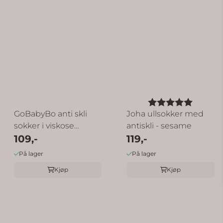
Karakter:
5.0 av 
GoBabyBo anti skli
Joha ullsokker med
sokker i viskose
antiskli - sesame
bambus - dark ...
109,-
119,-
På lager
På lager
Kjøp
Kjøp