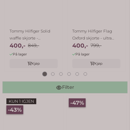
Tommy Hilfiger Solid
Tommy Hilfiger Flag
waffle skjorte -
Oxford skjorte - ultra
400,-
400,-
collegiate ...
849,-
blue ...
799,-
På lager
På lager
Kjøp
Kjøp
Filter
KUN 1 IGJEN
-47%
-43%