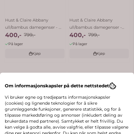
Hust & Claire Abbany
Hust & Claire Abbany
ull/bambus damegenser - ...
ull/bambus damegenser -
400,-
400,-
799,-
ecru
799,-
På lager
På lager
Kjøp
Kjøp
-50%
-50%
Om informasjonskapsler på dette nettstedet
Vi bruker egne og tredjeparts informasjonskapsler
(cookies) og lignende teknologier for å sikre
grunnleggende funksjoner, generere statistikk, og for å
tilpasse markedsføring og annonser (inkludert deling av
brukerdata med partnere). Samtykket er helt frivillig. Du
kan velge å godta alle, avvise valgfrie, eller tilpasse valgene
dine per kategori nedenfor. Du kan når som helst endre