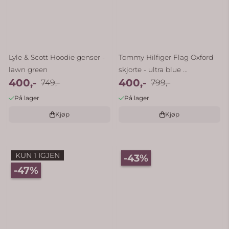
Lyle & Scott Hoodie genser -
Tommy Hilfiger Flag Oxford
lawn green
skjorte - ultra blue ...
400,-
400,-
749,-
799,-
På lager
På lager
Kjøp
Kjøp
KUN 1 IGJEN
-43%
-47%