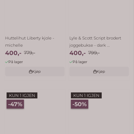
Huttelihut Liberty kjole -
Lyle & Scott Script brodert
michelle
joggebukse - dark ...
400,-
400,-
779,-
799,-
På lager
På lager
Kjøp
Kjøp
KUN 1 IGJEN
KUN 1 IGJEN
-47%
-50%