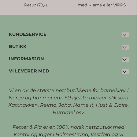
Retur (79,-)
med Klarna eller VIPPS
KUNDESERVICE
BUTIKK
E-post:
post@petterpia.no
Tlf: 33 20 00 60 (man-fre: 08:30 - 15:00)
INFORMASJON
Kjøpsvilkår
Kleivbrottet 3
VI LEVERER MED
Personvern
Bytte og retur
3086 Holmestrand
Opprett konto
Kontakt oss (FAQ)
Vi en av de største nettbutikkene for barneklær i
Logg inn
Om oss
Norge og har mer enn 50 kjente merker, slik som
Kattnakken, Reima, Joha, Name It, Hust & Claire,
Kundeklubb
Hummel osv.
Petter & Pia er en 100% norsk nettbutikk med
kontor og lager i Holmestrand, Vestfold og vi