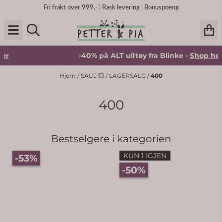
Hopp til innhold
Fri frakt over 999,- | Rask levering | Bonuspoeng
-40% på ALT ulltøy fra Blinke -
Shop her
Hjem
/
SALG 💥
/
LAGERSALG
/
400
400
Bestselgere i kategorien
KUN 1 IGJEN
-53%
-50%