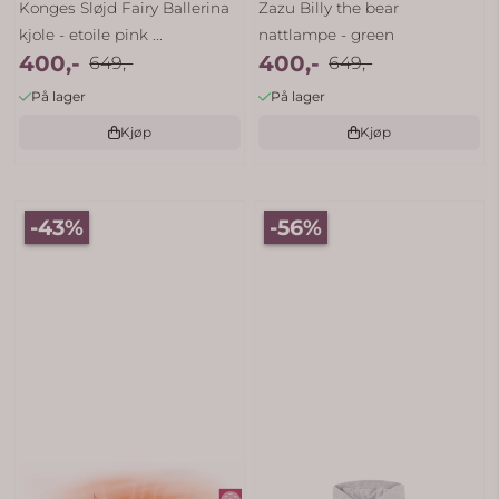
Konges Sløjd Fairy Ballerina
Zazu Billy the bear
kjole - etoile pink ...
nattlampe - green
400,-
400,-
649,-
649,-
På lager
På lager
Kjøp
Kjøp
-43%
-56%