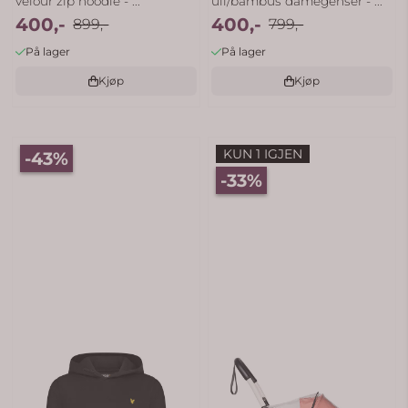
velour zip hoodie - ...
ull/bambus damegenser - ...
400,-
400,-
899,-
799,-
På lager
På lager
Kjøp
Kjøp
KUN 1 IGJEN
-43%
-33%