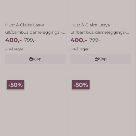
Hust & Claire Lasya
Hust & Claire Lasya
ull/bambus dameleggings -
ull/bambus dameleggings-
400,-
400,-
...
799,-
ecru
799,-
På lager
På lager
Kjøp
Kjøp
-50%
-50%