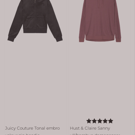
Karakter:
5.0 av 5 
Juicy Couture Tonal embro
Hust & Claire Sanny