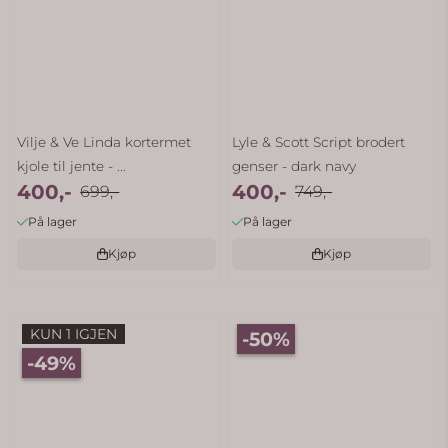
Vilje & Ve Linda kortermet
Lyle & Scott Script brodert
kjole til jente - ...
genser - dark navy
400,-
400,-
699,-
749,-
På lager
På lager
Kjøp
Kjøp
KUN 1 IGJEN
-50%
-49%