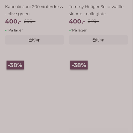
Kabooki Joni 200 vinterdress
Tommy Hilfiger Solid waffle
- olive green
skjorte - collegiate ...
400,-
400,-
699,-
849,-
På lager
På lager
Kjøp
Kjøp
-38%
-38%