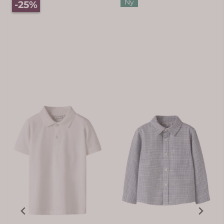
Ny
-25%