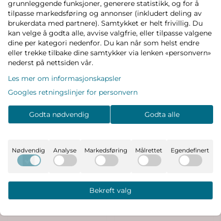
velkledd uttrykk, samtidig som den komfortable
grunnleggende funksjoner, generere statistikk, og for å
tilpasse markedsføring og annonser (inkludert deling av
passformen gjør den til en favoritt i
brukerdata med partnere). Samtykket er helt frivillig. Du
hverdagsgarderoben. Kombiner den med shorts
kan velge å godta alle, avvise valgfrie, eller tilpasse valgene
på varme dager eller jeans for en mer oppkledd
dine per kategori nedenfor. Du kan når som helst endre
look.
eller trekke tilbake dine samtykker via lenken «personvern»
nederst på nettsiden vår.
Produsent
Les mer om informasjonskapsler
Googles retningslinjer for personvern
Produktanmeldelser
Godta nødvendig
Godta alle
Nødvendig
Analyse
Markedsføring
Målrettet
Egendefinert
🔥Populært blant andre foreldre
Bekreft valg
-25%
-40%