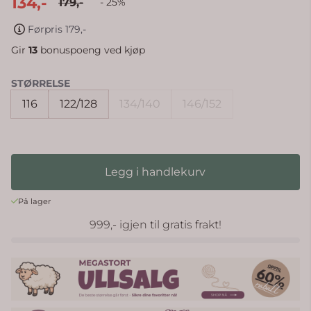
134,-
179,-
- 25%
Førpris 179,-
Gir
13
bonuspoeng ved kjøp
STØRRELSE
116
122/128
134/140
146/152
Legg i handlekurv
På lager
999,- igjen til gratis frakt!