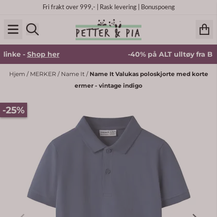
Hopp til innhold
Fri frakt over 999,- | Rask levering | Bonuspoeng
nke -
Shop her
-40% på ALT ulltøy fra Blink
Hjem
/
MERKER
/
Name It
/
Name It Valukas poloskjorte med korte
ermer - vintage indigo
-25%