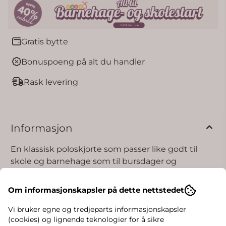
Gratis bytte
Bonuspoeng på alt du handler
Rask levering
Informasjon
En klassisk poloskjorte som passer like godt til
skole og barnehage som til bursdager og
familiebesøk. Den myke jerseykvaliteten føles
behagelig mot huden og gir god bevegelsesfrihet
Om informasjonskapsler på dette nettstedet
gjennom hele dagen.
Vi bruker egne og tredjeparts informasjonskapsler
Polokragen og knappene i halsen gir et tidløst og
(cookies) og lignende teknologier for å sikre