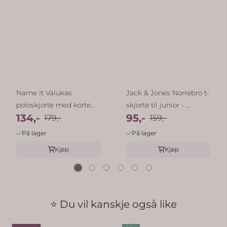
Name It Valukas
Jack & Jones Norrebro t-
poloskjorte med korte
skjorte til junior - ...
134,-
95,-
ermer - ...
179,-
159,-
På lager
På lager
Kjøp
Kjøp
⭐ Du vil kanskje også like