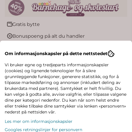
Gratis bytte
Bonuspoeng på alt du handler
Rask levering
Om informasjonskapsler på dette nettstedet
Vi bruker egne og tredjeparts informasjonskapsler
(cookies) og lignende teknologier for å sikre
Informasjon
grunnleggende funksjoner, generere statistikk, og for å
tilpasse markedsføring og annonser (inkludert deling av
En klassisk poloskjorte som passer like godt til
brukerdata med partnere). Samtykket er helt frivillig. Du
skole og barnehage som til bursdager og
kan velge å godta alle, avvise valgfrie, eller tilpasse valgene
dine per kategori nedenfor. Du kan når som helst endre
familiebesøk. Den myke jerseykvaliteten føles
eller trekke tilbake dine samtykker via lenken «personvern»
behagelig mot huden og gir god bevegelsesfrihet
nederst på nettsiden vår.
gjennom hele dagen.
Les mer om informasjonskapsler
Polokragen og knappene i halsen gir et tidløst og
Googles retningslinjer for personvern