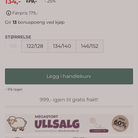
134,-
179,-
- 25%
Førpris 179,-
Gir
13
bonuspoeng ved kjøp
STØRRELSE
116
122/128
134/140
146/152
Legg i handlekurv
På lager
999,- igjen til gratis frakt!