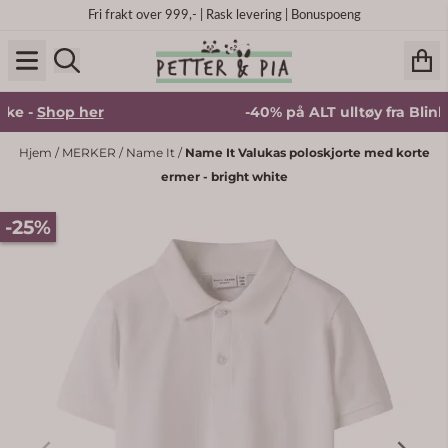
Hopp til innhold
Fri frakt over 999,- | Rask levering | Bonuspoeng
e -
Shop her
-40% på ALT ulltøy fra Blinke 
Hjem
/
MERKER
/
Name It
/
Name It Valukas poloskjorte med korte
ermer - bright white
-25%