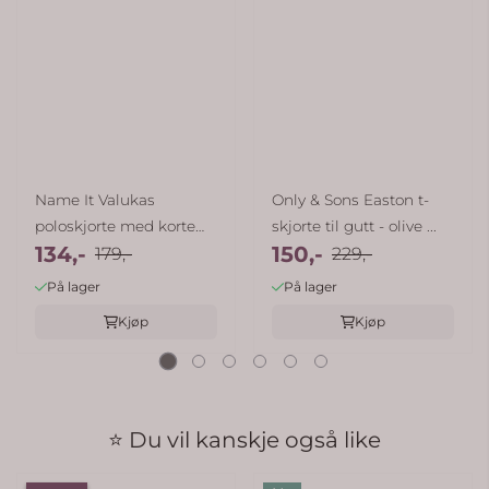
Name It Valukas
Only & Sons Easton t-
poloskjorte med korte
skjorte til gutt - olive ...
134,-
150,-
ermer - ...
179,-
229,-
På lager
På lager
Kjøp
Kjøp
⭐ Du vil kanskje også like