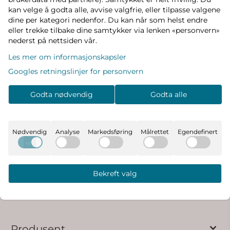
god bevegelsesfrihet. Style dem enkelt med en t-
kan velge å godta alle, avvise valgfrie, eller tilpasse valgene
skjorte, topp eller hoodie for et avslappet og
dine per kategori nedenfor. Du kan når som helst endre
trendy antrekk.
eller trekke tilbake dine samtykker via lenken «personvern»
nederst på nettsiden vår.
Produktdetaljer:
Les mer om informasjonskapsler
Produkttype: Shorts
Googles retningslinjer for personvern
Lukking: Snøring i livet
Lommer: Sidelommer
Godta nødvendig
Godta alle
Ekstra detaljer: Justerbar midje
Passform: Regular fit
Detalj: Fast snor i livet
Nødvendig
Analyse
Markedsføring
Målrettet
Egendefinert
Materiale:
75 % resirkulert polyester
Bekreft valg
25 % bomull
Produsent