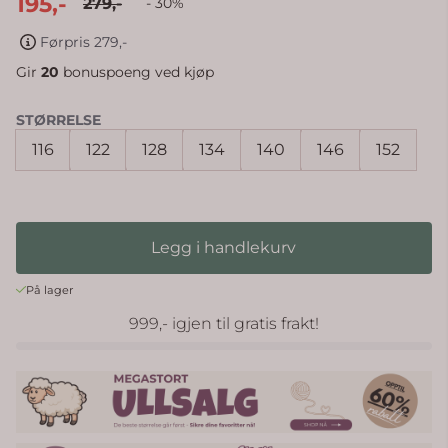
195,-
279,-
- 30%
Førpris 279,-
Gir
20
bonuspoeng ved kjøp
STØRRELSE
116
122
128
134
140
146
152
Legg i handlekurv
På lager
999,- igjen til gratis frakt!