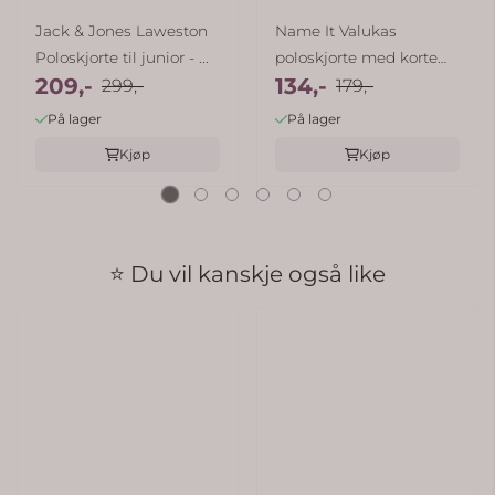
Jack & Jones Laweston
Name It Valukas
Poloskjorte til junior - ...
poloskjorte med korte
209,-
134,-
299,-
ermer - ...
179,-
På lager
På lager
Kjøp
Kjøp
⭐ Du vil kanskje også like