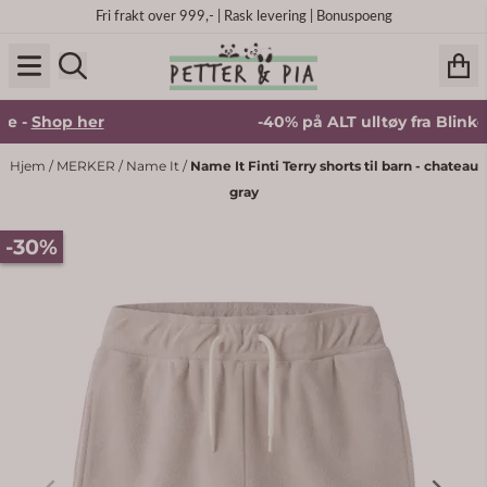
Hopp til innhold
Fri frakt over 999,- | Rask levering | Bonuspoeng
-
Shop her
-40% på ALT ulltøy fra Blinke -
S
Hjem
/
MERKER
/
Name It
/
Name It Finti Terry shorts til barn - chateau
gray
-30%