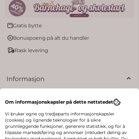
Gratis bytte
Bonuspoeng på alt du handler
Rask levering
Informasjon
Skap den perfekte sommerlooken til barnet ditt
med et par fine shorts og barnets favorittopp!
Om informasjonskapsler på dette nettstedet
Disse shortsene er både komfortable og stilige –
Vi bruker egne og tredjeparts informasjonskapsler
perfekte til lek, ferie og varme sommerdager.
(cookies) og lignende teknologier for å sikre
Den behagelige passformen og den justerbare
grunnleggende funksjoner, generere statistikk, og for å
tilpasse markedsføring og annonser (inkludert deling av
midjen gjør shortsen ideell for aktive dager med
brukerdata med partnere). Samtykket er helt frivillig. Du